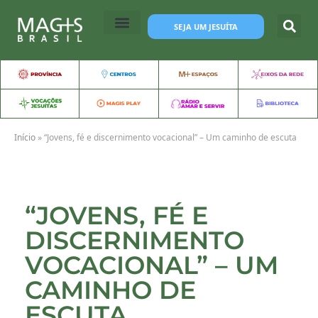
SEJA UM JESUÍTA
Início
»
“Jovens, fé e discernimento vocacional” – Um caminho de escuta
“JOVENS, FÉ E
DISCERNIMENTO
VOCACIONAL” – UM
CAMINHO DE
ESCUTA