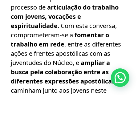
processo de
articulação do trabalho
com jovens, vocações e
espiritualidade
. Com esta conversa,
comprometeram-se a
fomentar o
trabalho em rede
, entre as diferentes
ações e frentes apostólicas com as
juventudes do Núcleo, e
ampliar a
busca pela colaboração entre as
diferentes expressões apostólicas
que
caminham junto aos jovens neste
Núcleo, a saber: Espaço MAGIS Rio,
Centro Loyola, Comunidades de Vida
Cristã (CVX), Associação de
Comunidades de Vida Mariana (ACVM),
Ex-alunos, Colégio e Universidade.