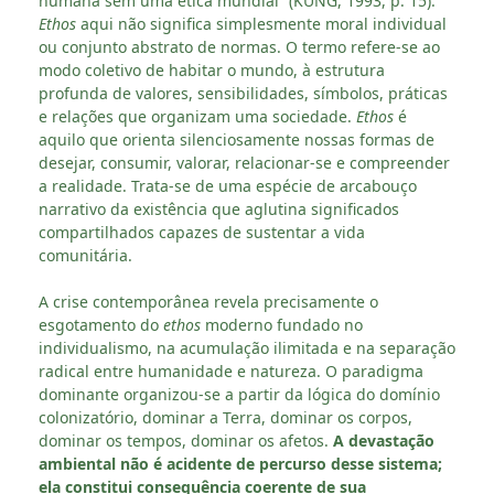
humana sem uma ética mundial” (KÜNG, 1993, p. 15).
Ethos
aqui não significa simplesmente moral individual
ou conjunto abstrato de normas. O termo refere-se ao
modo coletivo de habitar o mundo, à estrutura
profunda de valores, sensibilidades, símbolos, práticas
e relações que organizam uma sociedade.
Ethos
é
aquilo que orienta silenciosamente nossas formas de
desejar, consumir, valorar, relacionar-se e compreender
a realidade. Trata-se de uma espécie de arcabouço
narrativo da existência que aglutina significados
compartilhados capazes de sustentar a vida
comunitária.
A crise contemporânea revela precisamente o
esgotamento do
ethos
moderno fundado no
individualismo, na acumulação ilimitada e na separação
radical entre humanidade e natureza. O paradigma
dominante organizou-se a partir da lógica do domínio
colonizatório, dominar a Terra, dominar os corpos,
dominar os tempos, dominar os afetos.
A devastação
ambiental não é acidente de percurso desse sistema;
ela constitui consequência coerente de sua