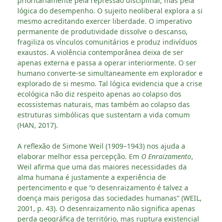
prioritariamente pela repressão disciplinar, mas pela
lógica do desempenho. O sujeito neoliberal explora a si
mesmo acreditando exercer liberdade. O imperativo
permanente de produtividade dissolve o descanso,
fragiliza os vínculos comunitários e produz indivíduos
exaustos. A violência contemporânea deixa de ser
apenas externa e passa a operar interiormente. O ser
humano converte-se simultaneamente em explorador e
explorado de si mesmo. Tal lógica evidencia que a crise
ecológica não diz respeito apenas ao colapso dos
ecossistemas naturais, mas também ao colapso das
estruturas simbólicas que sustentam a vida comum
(HAN, 2017).
A reflexão de Simone Weil (1909–1943) nos ajuda a
elaborar melhor essa percepção. Em
O Enraizamento
,
Weil afirma que uma das maiores necessidades da
alma humana é justamente a experiência de
pertencimento e que “o desenraizamento é talvez a
doença mais perigosa das sociedades humanas” (WEIL,
2001, p. 43). O desenraizamento não significa apenas
perda geográfica de território, mas ruptura existencial