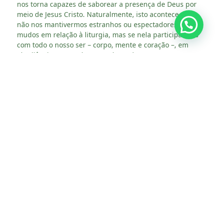
nos torna capazes de saborear a presença de Deus por
meio de Jesus Cristo. Naturalmente, isto acontece se
não nos mantivermos estranhos ou espectadores
mudos em relação à liturgia, mas se nela participarmos
com todo o nosso ser – corpo, mente e coração –, em
obediência ao mandamento do Senhor.
Segundo o Papa, “através do rito sagrado, somos assim
formados para a escuta da Palavra de Deus, para a ação
de graças e a adoração, para a partilha fraterna e a
comunhão eclesial. Descobrimos que somos uma
assembleia de muitos rostos, reunida pela mesma fé”.
De acordo com Leão XIV, “o ritual envolve-nos numa
sequência bem definida de gestos e orações, que por
vezes pode entrar em contradição com a nossa
tendência individual para a espontaneidade. A sua
lógica, porém, não é a de restringir a liberdade a
esquemas”.
Pelo contrário, com a sobriedade solene dos seus