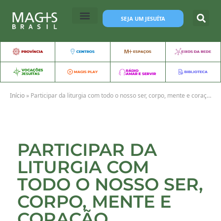
SEJA UM JESUÍTA
Início
»
Participar da liturgia com todo o nosso ser, corpo, mente e coração
PARTICIPAR DA
LITURGIA COM
TODO O NOSSO SER,
CORPO, MENTE E
CORAÇÃO