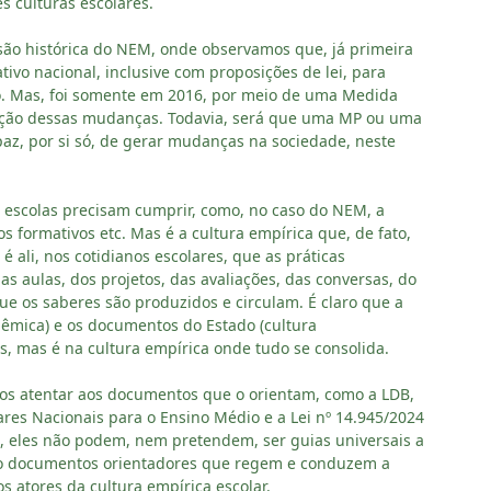
ês culturas escolares.
são histórica do NEM, onde observamos que, já primeira
ivo nacional, inclusive com proposições de lei, para
iro. Mas, foi somente em 2016, por meio de uma Medida
ivação dessas mudanças. Todavia, será que uma MP ou uma
apaz, por si só, de gerar mudanças na sociedade, neste
s escolas precisam cumprir, como, no caso do NEM, a
os formativos etc. Mas é a cultura empírica que, de fato,
 é ali, nos cotidianos escolares, que as práticas
as aulas, dos projetos, das avaliações, das conversas, do
 que os saberes são produzidos e circulam. É claro que a
dêmica) e os documentos do Estado (cultura
es, mas é na cultura empírica onde tudo se consolida.
os atentar aos documentos que o orientam, como a LDB,
lares Nacionais para o Ensino Médio e a Lei nº 14.945/2024
to, eles não podem, nem pretendem, ser guias universais a
ão documentos orientadores que regem e conduzem a
atores da cultura empírica escolar.