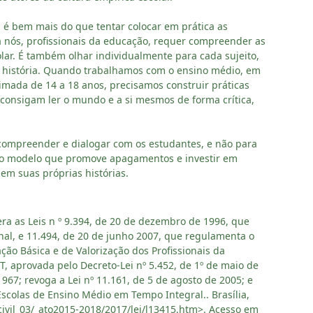
, é bem mais do que tentar colocar em prática as
ra nós, profissionais da educação, requer compreender as
lar. É também olhar individualmente para cada sujeito,
ia história. Quando trabalhamos com o ensino médio, em
imada de 14 a 18 anos, precisamos construir práticas
consigam ler o mundo e a si mesmos de forma crítica,
 compreender e dialogar com os estudantes, e não para
om o modelo que promove apagamentos e investir em
em suas próprias histórias.
era as Leis n º 9.394, de 20 de dezembro de 1996, que
nal, e 11.494, de 20 de junho 2007, que regulamenta o
o Básica e de Valorização dos Profissionais da
T, aprovada pelo Decreto-Lei nº 5.452, de 1º de maio de
1967; revoga a Lei nº 11.161, de 5 de agosto de 2005; e
Escolas de Ensino Médio em Tempo Integral.. Brasília,
civil_03/_ato2015-2018/2017/lei/l13415.htm>. Acesso em