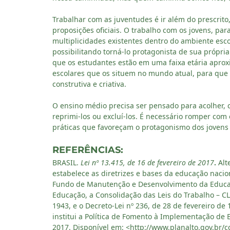
Trabalhar com as juventudes é ir além do prescrito
proposições oficiais. O trabalho com os jovens, pa
multiplicidades existentes dentro do ambiente esco
possibilitando torná-lo protagonista de sua própr
que os estudantes estão em uma faixa etária aprox
escolares que os situem no mundo atual, para que 
construtiva e criativa.
O ensino médio precisa ser pensado para acolher,
reprimi-los ou excluí-los. É necessário romper c
práticas que favoreçam o protagonismo dos jovens 
REFERÊNCIAS:
BRASIL.
Lei nº 13.415, de 16 de fevereiro de 2017
.
Alt
estabelece as diretrizes e bases da educação nacio
Fundo de Manutenção e Desenvolvimento da Educaçã
Educação, a Consolidação das Leis do Trabalho – CL
1943, e o Decreto-Lei nº 236, de 28 de fevereiro de 
institui a Política de Fomento à Implementação de 
2017. Disponível em: <http://www.planalto.gov.br/c