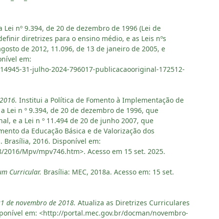
a Lei nº 9.394, de 20 de dezembro de 1996 (Lei de
efinir diretrizes para o ensino médio, e as Leis nºs
agosto de 2012, 11.096, de 13 de janeiro de 2005, e
onível em:
i-14945-31-julho-2024-796017-publicacaooriginal-172512-
 2016.
Institui a Política de Fomento à Implementação de
a Lei n º 9.394, de 20 de dezembro de 1996, que
al, e a Lei n º 11.494 de 20 de junho 2007, que
ento da Educação Básica e de Valorização dos
 Brasília, 2016. Disponível em:
018/2016/Mpv/mpv746.htm>. Acesso em 15 set. 2025.
m Curricular.
Brasília: MEC, 2018a. Acesso em: 15 set.
 21 de novembro de 2018.
Atualiza as Diretrizes Curriculares
isponível em: <http://portal.mec.gov.br/docman/novembro-