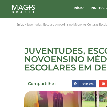
INÍCIO
INSTITUC
Início
»
Juventudes, Escola e o novoEnsino Médio: As Culturas Esc
JUVENTUDES, ESC
NOVOENSINO MÉDI
ESCOLARES EM D
Compartilhe :
Facebook