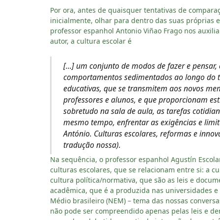
Por ora, antes de quaisquer tentativas de comparaç
inicialmente, olhar para dentro das suas próprias 
professor espanhol Antonio Viñao Frago nos auxilia
autor, a cultura escolar é
[…] um conjunto de modos de fazer e pensar, 
comportamentos sedimentados ao longo do te
educativas, que se transmitem aos novos me
professores e alunos, e que proporcionam estra
sobretudo na sala de aula, as tarefas cotid
mesmo tempo, enfrentar as exigências e limi
António. Culturas escolares, reformas e innovac
tradução nossa).
Na sequência, o professor espanhol Agustín Escolan
culturas escolares, que se relacionam entre si: a c
cultura política/normativa, que são as leis e docume
acadêmica, que é a produzida nas universidades e
Médio brasileiro (NEM) – tema das nossas conversa
não pode ser compreendido apenas pelas leis e dem