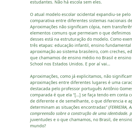
estudantes. Não há escola sem eles.
O atual modelo escolar ocidental expandiu-se pel
comparativa entre diferentes sistemas nacionais d
Aproximações não significam cópia, nem transferên
elementos comuns que permeiam o que definimos 
desses está na estruturação do modelo. Como exemp
três etapas: educação infantil, ensino fundamenta
aproximação ao sistema brasileiro, com creches, ed
que chamamos de ensino médio no Brasil e ensino
School nos Estados Unidos. E por aí vai…
Aproximações, como já explicitamos, não signific
aproximações entre diferentes lugares é uma cara
destacada pelo professor português Antônio Gomes
comparada é que ela “[…] se faça tendo em conta c
de diferente e de semelhante, o que diferencia e 
determinam as situações encontradas” (
FERREIRA, 
compreensão sobre a construção de uma identidade. p
juventudes e o que chamamos, no Brasil, de ensin
mundo?