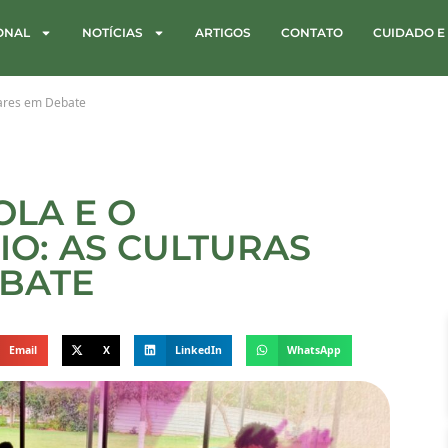
IONAL
NOTÍCIAS
ARTIGOS
CONTATO
CUIDADO E
olares em Debate
OLA E O
O: AS CULTURAS
EBATE
Email
X
LinkedIn
WhatsApp