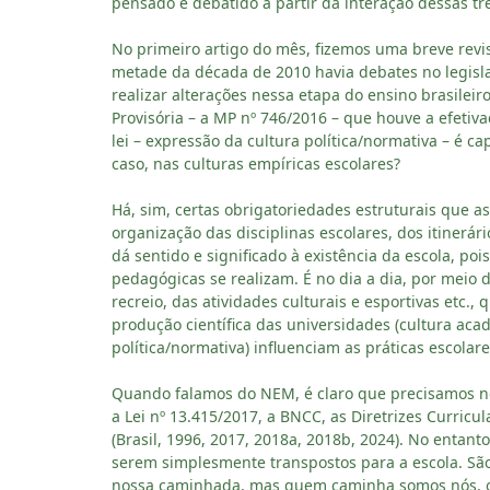
pensado e debatido a partir da interação dessas tr
No primeiro artigo do mês, fizemos uma breve revi
metade da década de 2010 havia debates no legislat
realizar alterações nessa etapa do ensino brasile
Provisória – a MP nº 746/2016 – que houve a efet
lei – expressão da cultura política/normativa – é c
caso, nas culturas empíricas escolares?
Há, sim, certas obrigatoriedades estruturais que a
organização das disciplinas escolares, dos itinerári
dá sentido e significado à existência da escola, pois
pedagógicas se realizam. É no dia a dia, por meio d
recreio, das atividades culturais e esportivas etc.,
produção científica das universidades (cultura aca
política/normativa) influenciam as práticas escolar
Quando falamos do NEM, é claro que precisamos n
a Lei nº 13.415/2017, a BNCC, as Diretrizes Curricu
(Brasil, 1996, 2017, 2018a, 2018b, 2024). No entan
serem simplesmente transpostos para a escola. S
nossa caminhada, mas quem caminha somos nós, os 