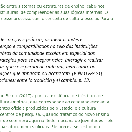
ão entre sistemas ou estruturas de ensino, cabe-nos,
estruturas, de compreender as suas lógicas internas. O
 nesse processo com o conceito de cultura escolar. Para o
de crenças e práticas, de mentalidades e
mpo e compartilhados no seio das instituições
mbros da comunidade escolar, em especial aos
tégias para se integrar nelas, interagir e realizar,
ianas que se esperam de cada um, bem como, ao
tações que implicam ou acarretam. (VIÑAO FRAGO,
iones: entre la tradición y el cambio. p. 23.
o Benito (2017) aponta a existência de três tipos de
ultura empírica, que corresponde ao cotidiano escolar; a
ntos oficiais produzidos pelo Estado; e a cultura
 centros de pesquisa. Quando tratamos do Novo Ensino
s de setembro aqui na Rede Inaciana de Juventudes – ele
ais documentos oficiais. Ele precisa ser estudado,