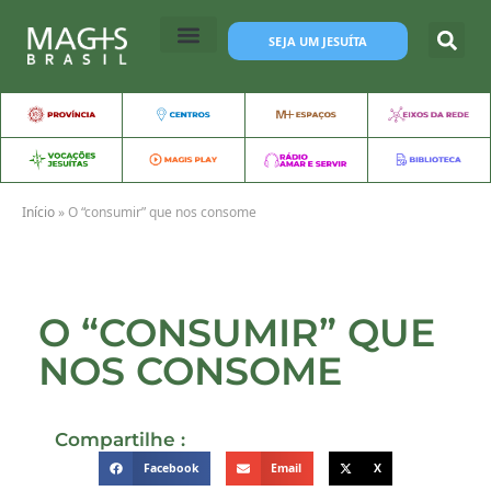
SEJA UM JESUÍTA
Início
»
O “consumir” que nos consome
O “CONSUMIR” QUE
NOS CONSOME
Compartilhe :
Facebook
Email
X