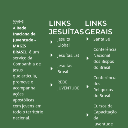
LINKS
LINKS
A
Rede
JESUÍTAS
GERAIS
Inaciana de
Jesuits
Santa Sé
Juventude –
Global
MAGIS
Conferência
BRASIL
é um
Jesuítas.Lat
Nacional
serviço da
dos Bispos
Companhia de
Jesuítas
do Brasil
Jesus
Brasil
que articula,
Conferência
promove e
REDE
dos
acompanha
JUVENTUDE
Religiosos
ações
do Brasil
apostólicas
com jovens em
Cursos de
todo o território
Capacitação
nacional.
da
Juventude