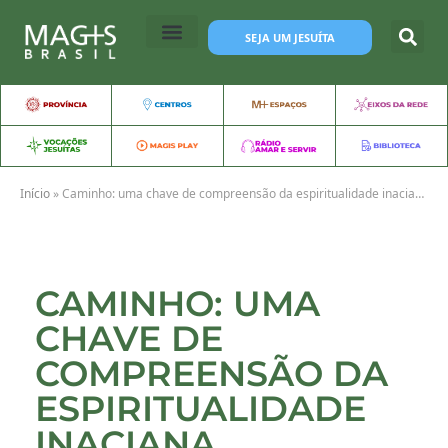
SEJA UM JESUÍTA
Início
»
Caminho: uma chave de compreensão da espiritualidade inaciana
CAMINHO: UMA
CHAVE DE
COMPREENSÃO DA
ESPIRITUALIDADE
INACIANA