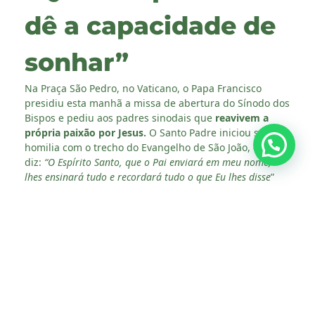
dê a capacidade de
sonhar”
Na Praça São Pedro, no Vaticano, o Papa Francisco
presidiu esta manhã a missa de abertura do Sínodo dos
Bispos e pediu aos padres sinodais que
reavivem a
própria paixão por Jesus.
O Santo Padre iniciou sua
homilia com o trecho do Evangelho de São João, que
diz:
“O Espírito Santo, que o Pai enviará em meu nome,
lhes ensinará tudo e recordará tudo o que Eu lhes disse
”
(..)
“No início deste momento de graça para toda a Igreja,
em sintonia com a Palavra de Deus, peçamos
insistentemente ao Paráclito que nos ajude a trazer à
memória e reavivar as palavras do Senhor, que faziam
arder o nosso coração. Memória para que possa despertar
e renovar em nós a capacidade de sonhar e esperar. Os
jovens serão capazes de profecia e visão, na medida em
que nós, adultos ou idosos, formos capazes de sonhar,
contagiar e partilhar os nossos sonhos e esperanças”.