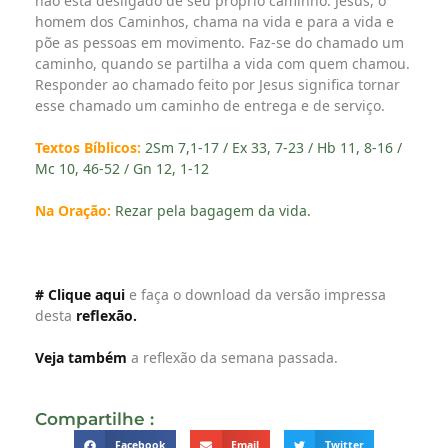
não está desligado de seu próprio caminho.
Jesus, o
homem dos Caminhos, chama na vida e para a vida e
põe as pessoas em movimento. Faz-se do chamado um
caminho, quando se partilha a vida com quem chamou.
Responder ao chamado feito por Jesus significa tornar
esse chamado um caminho de entrega e de serviço.
Textos Bíblicos:
2Sm 7,1-17 / Ex 33, 7-23 / Hb 11, 8-16 /
Mc 10, 46-52 / Gn 12, 1-12
Na Oração:
Rezar pela bagagem da vida.
# Clique aqui
e faça o download da versão impressa
desta
reflexão.
Veja também
a reflexão da semana passada.
Compartilhe :
Facebook
Email
Twitter