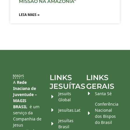
MISSÃO NA AMAZÔNIA”
LEIA MAIS »
LINKS
LINKS
A
Rede
JESUÍTAS
GERAIS
Inaciana de
Jesuits
Santa Sé
Juventude –
Global
MAGIS
Conferência
BRASIL
é um
Jesuítas.Lat
Nacional
serviço da
dos Bispos
Companhia de
Jesuítas
do Brasil
Jesus
Brasil