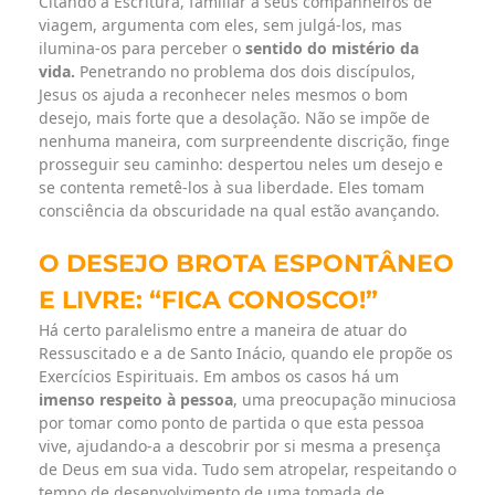
Citando a Escritura, familiar a seus companheiros de
viagem, argumenta com eles, sem julgá-los, mas
ilumina-os para perceber o
sentido do mistério da
vida.
Penetrando no problema dos dois discípulos,
Jesus os ajuda a reconhecer neles mesmos o bom
desejo, mais forte que a desolação. Não se impõe de
nenhuma maneira, com surpreendente discrição, finge
prosseguir seu caminho: despertou neles um desejo e
se contenta remetê-los à sua liberdade. Eles tomam
consciência da obscuridade na qual estão avançando.
O DESEJO BROTA ESPONTÂNEO
E LIVRE: “FICA CONOSCO!”
Há certo paralelismo entre a maneira de atuar do
Ressuscitado e a de Santo Inácio, quando ele propõe os
Exercícios Espirituais. Em ambos os casos há um
imenso respeito à pessoa
, uma preocupação minuciosa
por tomar como ponto de partida o que esta pessoa
vive, ajudando-a a descobrir por si mesma a presença
de Deus em sua vida. Tudo sem atropelar, respeitando o
tempo de desenvolvimento de uma tomada de