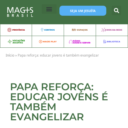
SEJA UM JESUÍTA
Início
»
Papa reforça: educar jovens é também evangelizar
PAPA REFORÇA:
EDUCAR JOVENS É
TAMBÉM
EVANGELIZAR