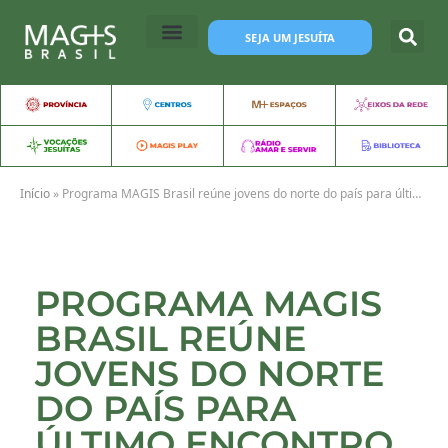
SEJA UM JESUÍTA
Início
»
Programa MAGIS Brasil reúne jovens do norte do país para último encontro regional do ano
PROGRAMA MAGIS
BRASIL REÚNE
JOVENS DO NORTE
DO PAÍS PARA
ÚLTIMO ENCONTRO