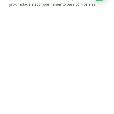
proximidade e acompanhamento para com os e as
jovens. Inspirada por este caminho sinodal, a Rede
Brasileira renova sua esperança nos e nas jovens, no
seu potencial de transformação social e de renovação
eclesial, impulsionados pelo Espírito de Deus.
Diante de tantas perspectivas e tantos desafios que se
apresentam no contexto sócio-político-eclesial, a Rede
Brasileira quer continuar a ser sinal de esperança,
acolhida e resistência em busca da Civilização do Amor.