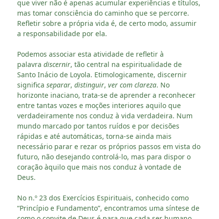
que viver não é apenas acumular experiências e títulos,
mas tomar consciência do caminho que se percorre.
Refletir sobre a própria vida é, de certo modo, assumir
a responsabilidade por ela.
Podemos associar esta atividade de refletir à
palavra
discernir
, tão central na espiritualidade de
Santo Inácio de Loyola. Etimologicamente, discernir
significa
separar
,
distinguir
,
ver com clareza
. No
horizonte inaciano, trata-se de aprender a reconhecer
entre tantas vozes e moções interiores aquilo que
verdadeiramente nos conduz à vida verdadeira. Num
mundo marcado por tantos ruídos e por decisões
rápidas e até automáticas, torna-se ainda mais
necessário parar e rezar os próprios passos em vista do
futuro, não desejando controlá-lo, mas para dispor o
coração àquilo que mais nos conduz à vontade de
Deus.
No n.º 23 dos Exercícios Espirituais, conhecido como
“Princípio e Fundamento”, encontramos uma síntese de
como o convite de Deus é para que cada ser humano