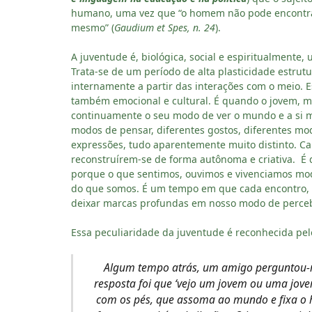
humano, uma vez que “o homem não pode encontrar
mesmo” (
Gaudium et Spes, n. 24
).
A juventude é, biológica, social e espiritualmente
Trata-se de um período de alta plasticidade estrut
internamente a partir das interações com o meio. Es
também emocional e cultural. É quando o jovem, m
continuamente o seu modo de ver o mundo e a si 
modos de pensar, diferentes gostos, diferentes mo
expressões, tudo aparentemente muito distinto. Ca
reconstruírem-se de forma autônoma e criativa. É q
porque o que sentimos, ouvimos e vivenciamos modi
do que somos. É um tempo em que cada encontro, 
deixar marcas profundas em nosso modo de perce
Essa peculiaridade da juventude é reconhecida pel
Algum tempo atrás, um amigo perguntou-
resposta foi que ‘vejo um jovem ou uma jov
com os pés, que assoma ao mundo e fixa o h