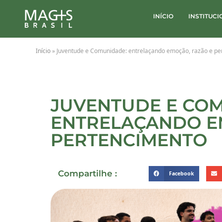
INÍCIO
INSTITUC
Início
»
Juventude e Comunidade: entrelaçando emoção, razão e p
JUVENTUDE E CO
ENTRELAÇANDO E
PERTENCIMENTO
Compartilhe :
Facebook