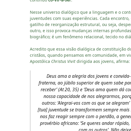
Nesse universo dialógico que a linguagem e o con
juventudes com suas experiências. Cada encontro,
gatilho de reorganização estrutural, ou seja, des
outro, e isso provoca mudanças internas profundas
biográfico; é um fenômeno relacional, tecido no d
Acredito que essa visão dialógica de constituição 
cristãos, quando pensamos em comunidade, em viv
Apostólica
Christus Vivit
dirigida aos jovens, afirma:
Deus ama a alegria dos jovens e convida
fraterna, ao júbilo superior de quem sabe par
receber’ (At 20, 35) e ‘Deus ama quem dá com
nossa capacidade de nos alegrarmos, porq
outros: ‘Alegrai-vos com os que se alegram
[tua] juventude se transformem sempre mais 
nos faz reagir sempre com o perdão, a gene
provérbio africano: ‘Se queres andar rápido
com os outros’. Não deix