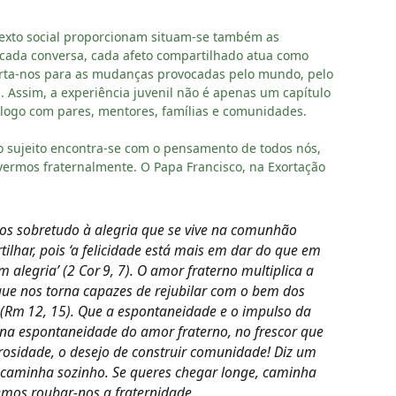
texto social proporcionam situam-se também as
 cada conversa, cada afeto compartilhado atua como
perta-nos para as mudanças provocadas pelo mundo, pelo
. Assim, a experiência juvenil não é apenas um capítulo
iálogo com pares, mentores, famílias e comunidades.
do sujeito encontra-se com o pensamento de todos nós,
ermos fraternalmente. O Papa Francisco, na Exortação
-os sobretudo à alegria que se vive na comunhão
tilhar, pois ‘a felicidade está mais em dar do que em
 alegria’ (2 Cor 9, 7). O amor fraterno multiplica a
ue nos torna capazes de rejubilar com o bem dos
’ (Rm 12, 15). Que a espontaneidade e o impulso da
na espontaneidade do amor fraterno, no frescor que
rosidade, o desejo de construir comunidade! Diz um
, caminha sozinho. Se queres chegar longe, caminha
emos roubar-nos a fraternidade
.