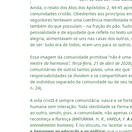
Ainda, o relato dos Atos dos Apóstolos 2, 44-45 ap
comunidades cristãs. Obedientes aos princípios en
seguidores tentavam uma coerência manifestada na
também do que possuíam – na fração do pão. Tud
pessoalidade e de equidade que reflete no texto u
alegria, alimentavam-se uns nas casas dos outros,
de ser: tudo era de todos, eram uns para os outro
Essa imagem da comunidade primitiva “não é uma f
mestre da harmonia”, Terça-feira, 21 de abril de 2020
comunitárias de outros tantos povos, uma vez que 
responsabilidades se dividem e se compartilham 
de indivíduo separado da comunidade ou de seu terr
n. 24).
A vida cristã é sempre comunitária: nasce e se for
humana sem interação. Toda identidade se forma e
ao outro, sendo, pois, a comunidade, não apenas 
reconheça e floresça (
MATURANA. H. R.; VARELA, F.
A 
entendimento humano
). É no vínculo, no “aceitar o 
e linguagem na educação e na política
) que o sujei