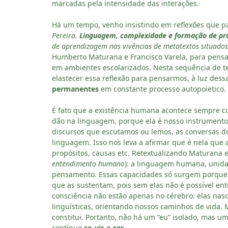
marcadas pela intensidade das interações.
Há um tempo, venho insistindo em reflexões que pa
Pereira.
Linguagem, complexidade e formação de pro
de aprendizagem nas vivências de metatextos situados
Humberto Maturana e Francisco Varela, para pens
em ambientes escolarizados. Nesta sequência de te
elastecer essa reflexão para pensarmos, à luz dess
permanentes
em constante processo autopoietic
É fato que a existência humana acontece sempre co
dão na linguagem, porque ela é nosso instrumento 
discursos que escutamos ou lemos, as conversas do 
linguagem. Isso nos leva a afirmar que é nela que
propósitos, causas etc. Retextualizando Maturana e
entendimento humano
): a linguagem humana, unida a
pensamento. Essas capacidades só surgem porque,
que as sustentam, pois sem elas não é possível e
consciência não estão apenas no cérebro: elas nas
linguísticas, orientando nossos caminhos de vida.
constitui. Portanto, não há um “eu” isolado, mas um
contínuo
co-vir-a-ser
.