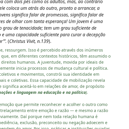
a com dois pés como os adultos, mas, ao contrário
le coloca um atrás do outro, pronto a arrancar, a
ovens significa falar de promessas, significa falar de
pazes de olhar com tanta esperança! Um jovem é uma
o grau de tenacidade; tem um grau suficiente de
 e uma capacidade suficiente para curar a decepção
r’”.
(
Christus Vivit, n.139
).
, ressurgem. Isso é percebido através dos inúmeros
que, em diferentes contextos históricos, têm assumido o
e direitos humanos. A juventude, movida por ideais de
emente inicia processos de mudança cultural e política.
coletivos e movimentos, constrói sua identidade em
s e coletivas. Essa capacidade de mobilização revela
 significa aceitá-lo em relações de amor, de propósito
oções e linguagem na educação e na política
).
a emoção que permite reconhecer e acolher o outro como
entrelaçamento entre emoção e razão — e mesmo a razão
reviamente. Daí porque nem toda relação humana é
bediência, exclusão, preconceito ou negação adoecem e
ndem do amor. Por isso, práticas e instituições guiadas