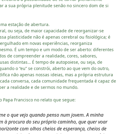
 a sua própria plenitude senão no sincero dom de si
, uma estação de abertura.
ural, ou seja, de maior capacidade de reorganizar-se
sa plasticidade não é apenas cerebral ou fisiológica; é
ergulhado em novas experiências, reorganiza
mesmo. É um tempo e um modo de ser aberto: diferentes
dos de compreender a realidade, cores, sabores,
usas distintas… É tempo de autopoiese, ou seja, de
uando o “eu” se constrói, aberto ao que vem do outro,
fica não apenas nossas ideias, mas a própria estrutura
cada conversa, cada comunidade frequentada é capaz de
ber a realidade e de sermos no mundo.
o Papa Francisco no relato que segue:
me o que vejo quando penso num jovem. A minha
em à procura do seu próprio caminho, que quer voar
orizonte com olhos cheios de esperança, cheios de