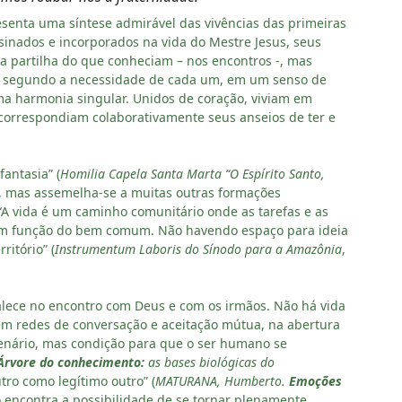
resenta uma síntese admirável das vivências das primeiras
sinados e incorporados na vida do Mestre Jesus, seus
 partilha do que conheciam – nos encontros -, mas
o segundo a necessidade de cada um, em um senso de
ma harmonia singular. Unidos de coração, viviam em
 correspondiam colaborativamente seus anseios de ter e
s.
antasia” (
Homilia Capela Santa Marta “O Espírito Santo,
), mas assemelha-se a muitas outras formações
“A vida é um caminho comunitário onde as tarefas e as
em função do bem comum. Não havendo espaço para ideia
itório” (
Instrumentum Laboris do Sínodo para a Amazônia
,
talece no encontro com Deus e com os irmãos. Não há vida
m redes de conversação e aceitação mútua, na abertura
cenário, mas condição para que o ser humano se
Árvore do conhecimento:
as bases biológicas do
outro como legítimo outro” (
MATURANA, Humberto.
Emoções
to encontra a possibilidade de se tornar plenamente