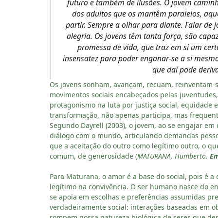
futuro e também de ilusões. O jovem caminh
dos adultos que os mantêm paralelos, aque
partir. Sempre a olhar para diante. Falar de j
alegria. Os jovens têm tanta força, são ca
promessa de vida, que traz em si um cert
insensatez para poder enganar-se a si mesmo
que daí pode deriva
Os jovens sonham, avançam, recuam, reinventam-se
movimentos sociais encabeçados pelas juventudes, 
protagonismo na luta por justiça social, equidade 
transformação, não apenas participa, mas frequent
Segundo Dayrell (2003), o jovem, ao se engajar em 
diálogo com o mundo, articulando demandas pessoai
que a aceitação do outro como legítimo outro, o que
comum, de generosidade (
MATURANA, Humberto.
Em
Para Maturana, o amor é a base do social, pois é 
legítimo na convivência. O ser humano nasce do 
se apoia em escolhas e preferências assumidas p
verdadeiramente social: interações baseadas em o
rompem nossa natureza biológica de seres que depe