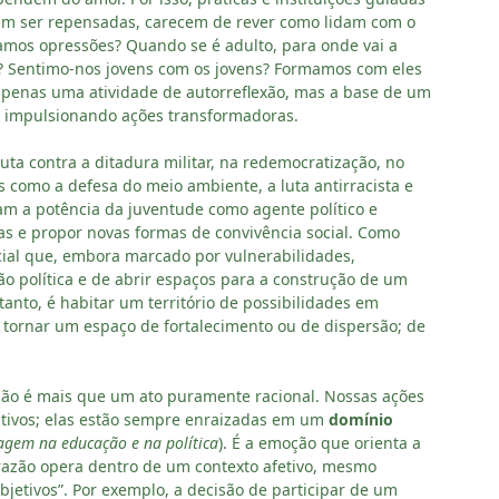
sam ser repensadas, carecem de rever como lidam com o
amos opressões? Quando se é adulto, para onde vai a
s? Sentimo-nos jovens com os jovens? Formamos com eles
penas uma atividade de autorreflexão, mas a base de um
es impulsionando ações transformadoras.
luta contra a ditadura militar, na redemocratização, no
como a defesa do meio ambiente, a luta antirracista e
am a potência da juventude como agente político e
das e propor novas formas de convivência social. Como
cial que, embora marcado por vulnerabilidades,
o política e de abrir espaços para a construção de um
rtanto, é habitar um território de possibilidades em
ornar um espaço de fortalecimento ou de dispersão; de
ção é mais que um ato puramente racional. Nossas ações
itivos; elas estão sempre enraizadas em um
domínio
agem na educação e na política
). É a emoção que orienta a
 razão opera dentro de um contexto afetivo, mesmo
tivos”. Por exemplo, a decisão de participar de um