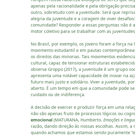
apenas pela racionalidade e pela obrigação preci
outro, sobretudo com a juventude. Será que repris
alegria da juventude e a coragem de viver desafio
comunidade? Responder a essas perguntas não é a
motor coletivo para se trabalhar com as juventud
No Brasil, por exemplo, os jovens foram a força na 
movimento estudantil e em pautas contemporâneas 
os direitos das minorias. Tais movimentos evidenci
cultural, capaz de tensionar estruturas estabeleci
observa Groppo (2017), a juventude é um grupo so
apresenta uma notável capacidade de inovar na açã
futuro mais justo e solidário. Viver a juventude, po
aberto. É um tempo em que a comunidade pode se t
cuidado ou de indiferença.
A decisão de exercer e produzir força em uma rela
não são apenas fruto de processos lógicos ou cogn
emocional
(MATURANA, Humberto.
Emoções e lingu
razão, dando direção às nossas escolhas. Assim, a
quando achamos que estamos sendo puramente “obje