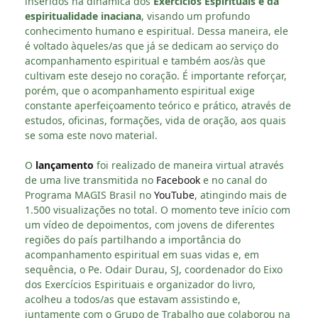
inseridos na dinâmica dos
Exercícios Espirituais e da
espiritualidade inaciana
, visando um profundo
conhecimento humano e espiritual. Dessa maneira, ele
é voltado àqueles/as que já se dedicam ao serviço do
acompanhamento espiritual e também aos/às que
cultivam este desejo no coração. É importante reforçar,
porém, que o acompanhamento espiritual exige
constante aperfeiçoamento teórico e prático, através de
estudos, oficinas, formações, vida de oração, aos quais
se soma este novo material.
O
lançamento
foi realizado de maneira virtual através
de uma live transmitida no
Facebook
e no canal do
Programa MAGIS Brasil no
YouTube
, atingindo mais de
1.500 visualizações no total. O momento teve início com
um vídeo de depoimentos, com jovens de diferentes
regiões do país partilhando a importância do
acompanhamento espiritual em suas vidas e, em
sequência, o Pe. Odair Durau, SJ, coordenador do Eixo
dos Exercícios Espirituais e organizador do livro,
acolheu a todos/as que estavam assistindo e,
juntamente com o Grupo de Trabalho que colaborou na