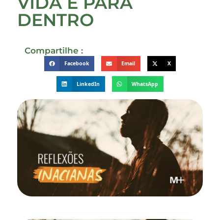
VIDA É PARA
DENTRO
Compartilhe :
Facebook
Email
X
LinkedIn
WhatsApp