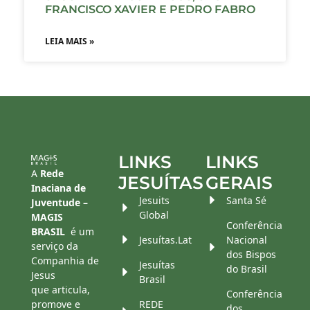
FRANCISCO XAVIER E PEDRO FABRO
LEIA MAIS »
LINKS
LINKS
A
Rede
JESUÍTAS
GERAIS
Inaciana de
Jesuits
Santa Sé
Juventude –
Global
MAGIS
Conferência
BRASIL
é um
Jesuítas.Lat
Nacional
serviço da
dos Bispos
Companhia de
Jesuítas
do Brasil
Jesus
Brasil
que articula,
Conferência
promove e
REDE
dos