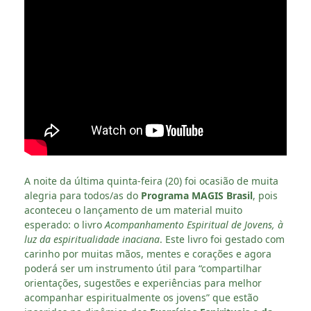
A noite da última quinta-feira (20) foi ocasião de muita
alegria para todos/as do
Programa MAGIS Brasil
, pois
aconteceu o lançamento de um material muito
esperado: o livro
Acompanhamento Espiritual de Jovens, à
luz da espiritualidade inaciana
. Este livro foi gestado com
carinho por muitas mãos, mentes e corações e agora
poderá ser um instrumento útil para “compartilhar
orientações, sugestões e experiências para melhor
acompanhar espiritualmente os jovens” que estão