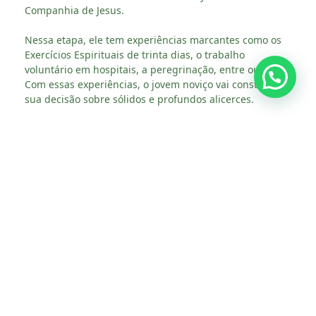
Companhia de Jesus.
Nessa etapa, ele tem experiências marcantes como os
Exercícios Espirituais de trinta dias, o trabalho
voluntário em hospitais, a peregrinação, entre outras.
Com essas experiências, o jovem noviço vai construindo
sua decisão sobre sólidos e profundos alicerces.
Ao final desta etapa, o jovem professa os primeiros
votos de castidade, pobreza e obediência. O noviciado
da Companhia de Jesus no Brasil fica localizado em
Feira de Santana (BA).
Compartilhe :
Facebook
Email
Twitter
LinkedIn
WhatsApp