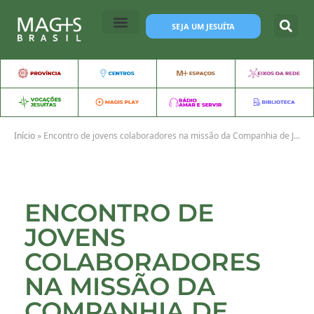
SEJA UM JESUÍTA
Início
»
Encontro de jovens colaboradores na missão da Companhia de Jesus acontece no Rio de Janeiro
ENCONTRO DE
JOVENS
COLABORADORES
NA MISSÃO DA
COMPANHIA DE