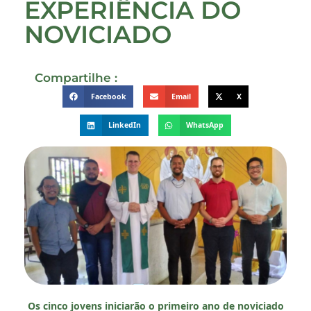
EXPERIÊNCIA DO
NOVICIADO
Compartilhe :
Facebook
Email
X
LinkedIn
WhatsApp
Os cinco jovens iniciarão o primeiro ano de noviciado