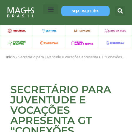
SEJA UM JESUÍTA
Início
»
Secretário para Juventude e Vocações apresenta GT “Conexões Juventudes”
SECRETÁRIO PARA
JUVENTUDE E
VOCAÇÕES
APRESENTA GT
“CONEXÕES