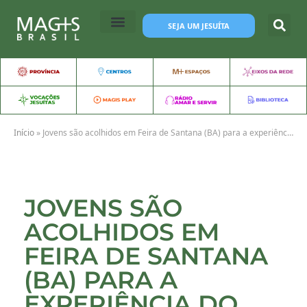
SEJA UM JESUÍTA
Início
»
Jovens são acolhidos em Feira de Santana (BA) para a experiência do Noviciado
JOVENS SÃO
ACOLHIDOS EM
FEIRA DE SANTANA
(BA) PARA A
EXPERIÊNCIA DO