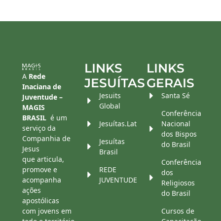
LINKS
LINKS
A
Rede
JESUÍTAS
GERAIS
Inaciana de
Jesuits
Santa Sé
Juventude –
Global
MAGIS
Conferência
BRASIL
é um
Jesuítas.Lat
Nacional
serviço da
dos Bispos
Companhia de
Jesuítas
do Brasil
Jesus
Brasil
que articula,
Conferência
promove e
REDE
dos
acompanha
JUVENTUDE
Religiosos
ações
do Brasil
apostólicas
com jovens em
Cursos de