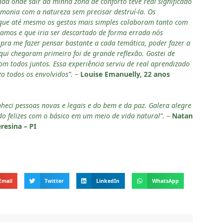
da onde sair da minha zona de conforto teve real significado
onia com a natureza sem precisar destruí-la. Os
 que até mesmo os gestos mais simples colaboram tanto com
amos e que iria ser descartado de forma errada nós
pra me fazer pensar bastante a cada temática, poder fazer a
qui chegaram primeiro foi de grande reflexão. Gostei de
m todos juntos. Essa experiência serviu de real aprendizado
o todos os envolvidos”.
–
Louise Emanuelly, 22 anos
onheci pessoas novas e legais e do bem e da paz. Galera alegre
 felizes com o básico em um meio de vida natural”.
–
Natan
resina – PI
Email
Twitter
LinkedIn
WhatsApp