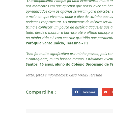
“O acampamento Planjuv foi uma experiência muito lin
nos momentos em que aprendi que posso viver em harm
aprendizados com as oficinas serviram para perceber
o meio em que vivemos, onde o óleo de cozinha que us
podemos reaproveitar. Os momentos de mística serviu 
trilha e conhecer um pouco da história daqueles que a
tudo, desde o montar a barraca até o último almoço co
na minha vida e é com enorme gratidão que parabeniz
Paróquia Santo Inácio, Teresina – PI
“Isso foi muito significativo pra minha pessoa, pois c
e contagiante, muito bacana mesmo. Estávamos vivendo
Santos, 16 anos, aluno do Colégio Diocesano de Te
Texto, fotos e informações: Casa MAGIS Teresina
Compartilhe :
Facebook