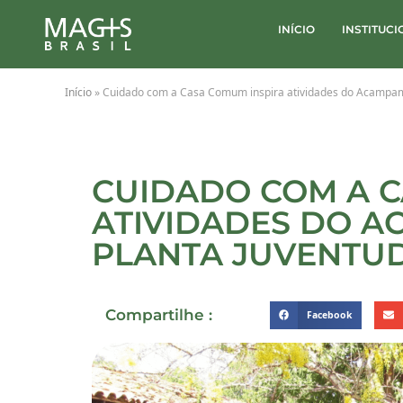
INÍCIO
INSTITUC
Início
»
Cuidado com a Casa Comum inspira atividades do Acampame
CUIDADO COM A C
ATIVIDADES DO 
PLANTA JUVENTUD
Compartilhe :
Facebook