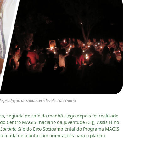
de produção de sabão reciclável e Lucernário
ica, seguida do café da manhã. Logo depois foi realizado
o Centro MAGIS Inaciano da Juventude (CIJ), Assis Filho
a
Laudato Si
e do Eixo Socioambiental do Programa MAGIS
ma muda de planta com orientações para o plantio.