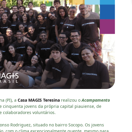
a (PI), a
Casa MAGIS Teresina
realizou o
Acampamento
e cinquenta jovens da própria capital piauiense, de
 e colaboradores voluntários.
fonso Rodriguez, situado no bairro Socopo. Os jovens
o, com o clima excepcionalmente quente, mesmo para