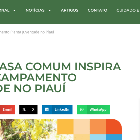
IONAL
NOTÍCIAS
ARTIGOS
CONTATO
CUIDADO E
nto Planta Juventude no Piauí
ASA COMUM INSPIRA
ACAMPAMENTO
E NO PIAUÍ
Email
X
LinkedIn
WhatsApp