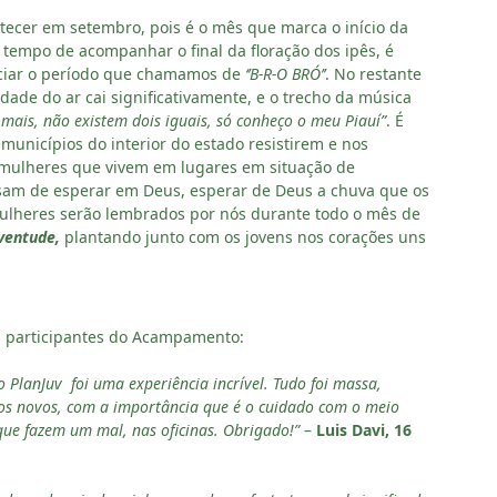
ntecer em setembro, pois é o mês que marca o início da
 tempo de acompanhar o final da floração dos ipês, é
iciar o período que chamamos de
‘’B-R-O BRÓ’’
. No restante
ade do ar cai significativamente, e o trecho da música
 mais, não existem dois iguais, só conheço o meu Piauí”
. É
unicípios do interior do estado resistirem e nos
 mulheres que vivem em lugares em situação de
sam de esperar em Deus, esperar de Deus a chuva que os
mulheres serão lembrados por nós durante todo o mês de
ventude,
plantando junto com os jovens nos corações uns
ns participantes do Acampamento:
PlanJuv foi uma experiência incrível. Tudo foi massa,
tos novos, com a importância que é o cuidado com o meio
que fazem um mal, nas oficinas. Obrigado!”
–
Luis Davi, 16