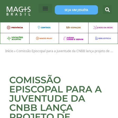
SEJA UM JESUÍTA
Início
»
Comissão Episcopal para a Juventude da CNBB lança projeto de prevenção ao suicídio entre jovens
COMISSÃO
EPISCOPAL PARA A
JUVENTUDE DA
CNBB LANÇA
PROJETO DE