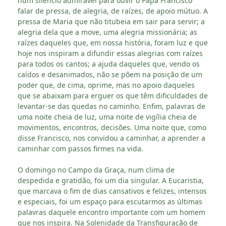
num silêncio admirável para ouvir o Papa Francisco
falar de pressa, de alegria, de raízes, de apoio mútuo. A
pressa de Maria que não titubeia em sair para servir; a
alegria dela que a move, uma alegria missionária; as
raízes daqueles que, em nossa história, foram luz e que
hoje nos inspiram a difundir essas alegrias com raízes
para todos os cantos; a ajuda daqueles que, vendo os
caídos e desanimados, não se põem na posição de um
poder que, de cima, oprime, mas no apoio daqueles
que se abaixam para erguer os que têm dificuldades de
levantar-se das quedas no caminho. Enfim, palavras de
uma noite cheia de luz, uma noite de vigília cheia de
movimentos, encontros, decisões. Uma noite que, como
disse Francisco, nos convidou a caminhar, a aprender a
caminhar com passos firmes na vida.
O domingo no Campo da Graça, num clima de
despedida e gratidão, foi um dia singular. A Eucaristia,
que marcava o fim de dias cansativos e felizes, intensos
e especiais, foi um espaço para escutarmos as últimas
palavras daquele encontro importante com um homem
que nos inspira. Na Solenidade da Transfiguração de