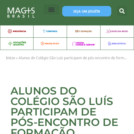
SEJA UM JESUÍTA
Início
»
Alunos do Colégio São Luís participam de pós-encontro de formação integral da Rede Jesuíta de Educação
ALUNOS DO
COLÉGIO SÃO LUÍS
PARTICIPAM DE
PÓS-ENCONTRO DE
FORMAÇÃO