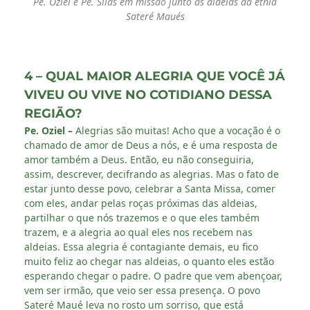
Pe. Oziel e Pe. Silas em missão junto às aldeias da etnia
Sateré Maués
4 – QUAL MAIOR ALEGRIA QUE VOCÊ JÁ
VIVEU OU VIVE NO COTIDIANO DESSA
REGIÃO?
Pe. Oziel –
Alegrias são muitas! Acho que a vocação é o
chamado de amor de Deus a nós, e é uma resposta de
amor também a Deus. Então, eu não conseguiria,
assim, descrever, decifrando as alegrias. Mas o fato de
estar junto desse povo, celebrar a Santa Missa, comer
com eles, andar pelas roças próximas das aldeias,
partilhar o que nós trazemos e o que eles também
trazem, e a alegria ao qual eles nos recebem nas
aldeias. Essa alegria é contagiante demais, eu fico
muito feliz ao chegar nas aldeias, o quanto eles estão
esperando chegar o padre. O padre que vem abençoar,
vem ser irmão, que veio ser essa presença. O povo
Sateré Maué leva no rosto um sorriso, que está