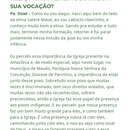
SUA VOCAÇÃO?
Pe. Oziel –
Como eu sou daqui, nasci aqui bem do lado
da etnia Sateré Maué, eu sou caboclo ribeirinho, e
conheço muito bem a etnia. Saindo pra estudar e tudo
mais, terminei minha formação, retornei e fui parar
justamente nessa missão da qual eu vivi minha
infância.
Eu percebi essa importância da Igreja presente na
Amazônia e, de modo especial, aqui neste lugar, no
município de Maués, Paróquia Nossa Senhora da
Conceição, Diocese de Parintins, a importância de estar
junto desse povo. Sobretudo esse povo que muitas
vezes é discriminado, tem seus direitos violados, que
muitas vezes não são reconhecidos, sofrem
preconceitos, então a Igreja faz esse papel de presença
aos povos indígenas. E eu percebi que nossa presença
faz um bem muito grande para eles, e como também
para a Igreja. É uma presença nossa lá com eles,
caminhando junto com eles, e isso eu vejo como sinal
de Deus, a Igreja se fazendo presente junto a esse