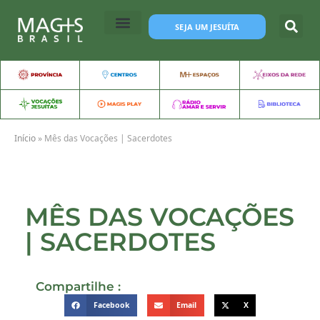
SEJA UM JESUÍTA
Início
»
Mês das Vocações | Sacerdotes
MÊS DAS VOCAÇÕES
| SACERDOTES
Compartilhe :
Facebook
Email
X