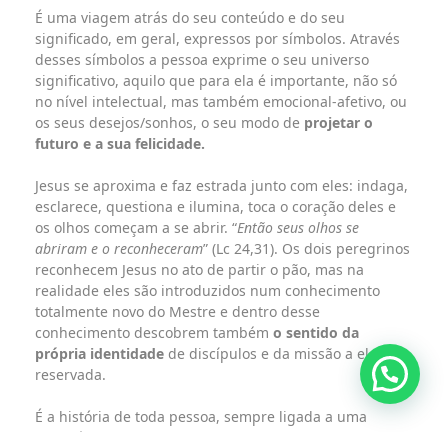
É uma viagem atrás do seu conteúdo e do seu
significado, em geral, expressos por símbolos. Através
desses símbolos a pessoa exprime o seu universo
significativo, aquilo que para ela é importante, não só
no nível intelectual, mas também emocional-afetivo, ou
os seus desejos/sonhos, o seu modo de
projetar o
futuro e a sua felicidade.
Jesus se aproxima e faz estrada junto com eles: indaga,
esclarece, questiona e ilumina, toca o coração deles e
os olhos começam a se abrir. “
Então seus olhos se
abriram e o reconheceram
” (Lc 24,31). Os dois peregrinos
reconhecem Jesus no ato de partir o pão, mas na
realidade eles são introduzidos num conhecimento
totalmente novo do Mestre e dentro desse
conhecimento descobrem também
o sentido da
própria identidade
de discípulos e da missão a eles
reservada.
É a história de toda pessoa, sempre ligada a uma
experiência de Deus, a um conhecimento novo d’Ele.