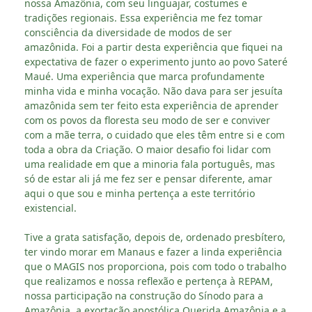
nossa Amazônia, com seu linguajar, costumes e
tradições regionais. Essa experiência me fez tomar
consciência da diversidade de modos de ser
amazônida. Foi a partir desta experiência que fiquei na
expectativa de fazer o experimento junto ao povo Sateré
Maué. Uma experiência que marca profundamente
minha vida e minha vocação. Não dava para ser jesuíta
amazônida sem ter feito esta experiência de aprender
com os povos da floresta seu modo de ser e conviver
com a mãe terra, o cuidado que eles têm entre si e com
toda a obra da Criação. O maior desafio foi lidar com
uma realidade em que a minoria fala português, mas
só de estar ali já me fez ser e pensar diferente, amar
aqui o que sou e minha pertença a este território
existencial.
Tive a grata satisfação, depois de, ordenado presbítero,
ter vindo morar em Manaus e fazer a linda experiência
que o MAGIS nos proporciona, pois com todo o trabalho
que realizamos e nossa reflexão e pertença à REPAM,
nossa participação na construção do Sínodo para a
Amazônia, a exortação apostólica Querida Amazônia e a