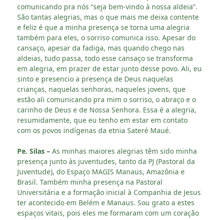
comunicando pra nós “seja bem-vindo à nossa aldeia”.
São tantas alegrias, mas o que mais me deixa contente
e feliz é que a minha presença se torna uma alegria
também para eles, o sorriso comunica isso. Apesar do
cansaço, apesar da fadiga, mas quando chego nas
aldeias, tudo passa, todo esse cansaço se transforma
em alegria, em prazer de estar junto desse povo. Ali, eu
sinto e presencio a presença de Deus naquelas
crianças, naquelas senhoras, naqueles jovens, que
estão ali comunicando pra mim o sorriso, o abraço e o
carinho de Deus e de Nossa Senhora. Essa é a alegria,
resumidamente, que eu tenho em estar em contato
com os povos indígenas da etnia Sateré Maué.
Pe. Silas –
As minhas maiores alegrias têm sido minha
presença junto às juventudes, tanto da PJ (Pastoral da
Juventude), do Espaço MAGIS Manaus, Amazônia e
Brasil. Também minha presença na Pastoral
Universitária e a formação inicial à Companhia de Jesus
ter acontecido em Belém e Manaus. Sou grato a estes
espaços vitais, pois eles me formaram com um coração