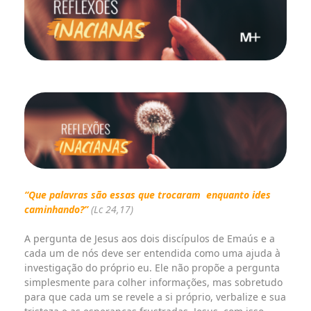
“Que palavras são essas que trocaram
enquanto ides
caminhando?”
(Lc 24,17)
A pergunta de Jesus aos dois discípulos de Emaús e a
cada um de nós deve ser entendida como uma ajuda à
investigação do próprio eu. Ele não propõe a pergunta
simplesmente para colher informações, mas sobretudo
para que cada um se revele a si próprio, verbalize e sua