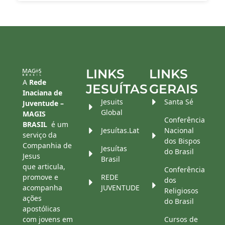
LINKS
LINKS
A
Rede
JESUÍTAS
GERAIS
Inaciana de
Jesuits
Santa Sé
Juventude –
Global
MAGIS
Conferência
BRASIL
é um
Jesuítas.Lat
Nacional
serviço da
dos Bispos
Companhia de
Jesuítas
do Brasil
Jesus
Brasil
que articula,
Conferência
promove e
REDE
dos
acompanha
JUVENTUDE
Religiosos
ações
do Brasil
apostólicas
com jovens em
Cursos de