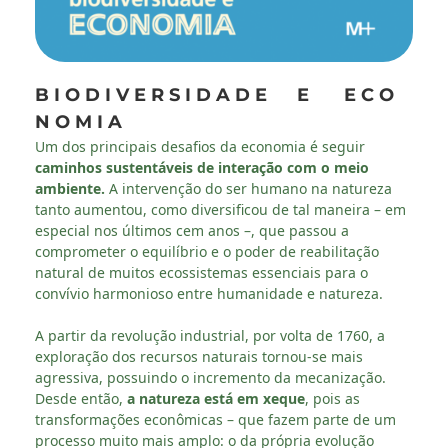
B I O D I V E R S I D A D E E E C O
N O M I A
Um dos principais desafios da economia é seguir
caminhos sustentáveis de interação com o meio
ambiente.
A intervenção do ser humano na natureza
tanto aumentou, como diversificou de tal maneira – em
especial nos últimos cem anos –, que passou a
comprometer o equilíbrio e o poder de reabilitação
natural de muitos ecossistemas essenciais para o
convívio harmonioso entre humanidade e natureza.
A partir da revolução industrial, por volta de 1760, a
exploração dos recursos naturais tornou-se mais
agressiva, possuindo o incremento da mecanização.
Desde então,
a natureza está em xeque
, pois as
transformações econômicas – que fazem parte de um
processo muito mais amplo: o da própria evolução