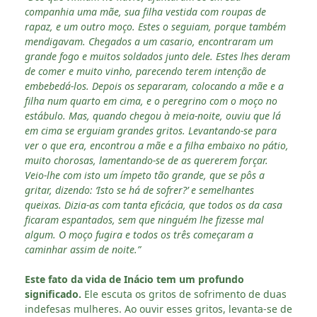
companhia uma mãe, sua filha vestida com roupas de
rapaz, e um outro moço. Estes o seguiam, porque também
mendigavam. Chegados a um casario, encontraram um
grande fogo e muitos soldados junto dele. Estes lhes deram
de comer e muito vinho, parecendo terem intenção de
embebedá-los. Depois os separaram, colocando a mãe e a
filha num quarto em cima, e o peregrino com o moço no
estábulo. Mas, quando chegou à meia-noite, ouviu que lá
em cima se erguiam grandes gritos. Levantando-se para
ver o que era, encontrou a mãe e a filha embaixo no pátio,
muito chorosas, lamentando-se de as quererem forçar.
Veio-lhe com isto um ímpeto tão grande, que se pôs a
gritar, dizendo: ‘Isto se há de sofrer?’ e semelhantes
queixas. Dizia-as com tanta eficácia, que todos os da casa
ficaram espantados, sem que ninguém lhe fizesse mal
algum. O moço fugira e todos os três começaram a
caminhar assim de noite.”
Este fato da vida de Inácio tem um profundo
significado.
Ele escuta os gritos de sofrimento de duas
indefesas mulheres. Ao ouvir esses gritos, levanta-se de