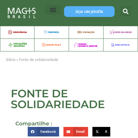
SEJA UM JESUÍTA
Início
»
Fonte de solidariedade
FONTE DE
SOLIDARIEDADE
Compartilhe :
Facebook
Email
X