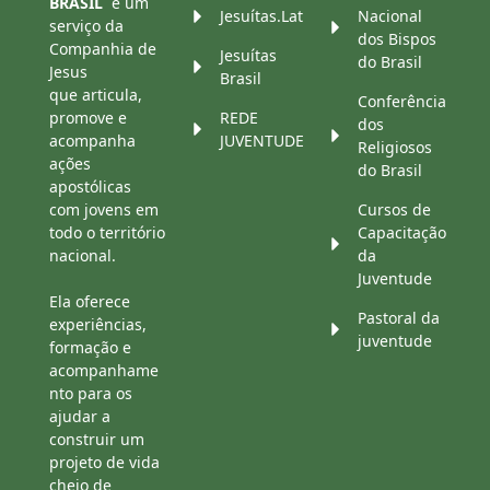
BRASIL
é um
Jesuítas.Lat
Nacional
serviço da
dos Bispos
Companhia de
Jesuítas
do Brasil
Jesus
Brasil
que articula,
Conferência
promove e
REDE
dos
acompanha
JUVENTUDE
Religiosos
ações
do Brasil
apostólicas
com jovens em
Cursos de
todo o território
Capacitação
nacional.
da
Juventude
Ela oferece
Pastoral da
experiências,
juventude
formação e
acompanhame
nto para os
ajudar a
construir um
projeto de vida
cheio de