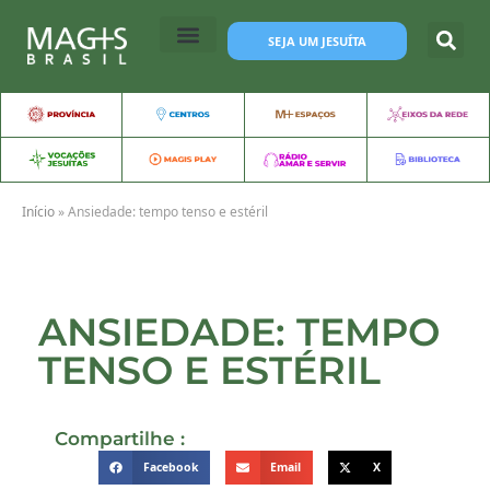
SEJA UM JESUÍTA
Início
»
Ansiedade: tempo tenso e estéril
ANSIEDADE: TEMPO
TENSO E ESTÉRIL
Compartilhe :
Facebook
Email
X