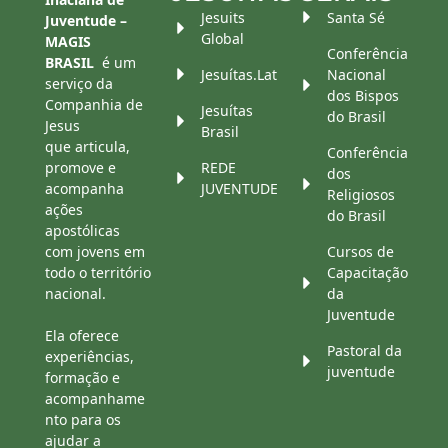
Jesuits
Santa Sé
Juventude –
Global
MAGIS
Conferência
BRASIL
é um
Jesuítas.Lat
Nacional
serviço da
dos Bispos
Companhia de
Jesuítas
do Brasil
Jesus
Brasil
que articula,
Conferência
promove e
REDE
dos
acompanha
JUVENTUDE
Religiosos
ações
do Brasil
apostólicas
com jovens em
Cursos de
todo o território
Capacitação
nacional.
da
Juventude
Ela oferece
Pastoral da
experiências,
juventude
formação e
acompanhame
nto para os
ajudar a