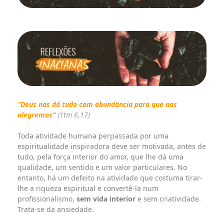
“Deus nos dá tudo com abundância para que nos
alegremos”
(1tm 6,17)
Toda atividade humana perpassada por uma
espiritualidade inspiradora deve ser motivada, antes de
tudo, pela força interior do amor, que lhe dá uma
qualidade, um sentido e um valor particulares. No
entanto, há um defeito na atividade que costuma tirar-
lhe a riqueza espiritual e convertê-la num
profissionalismo,
sem vida interior
e sem criatividade.
Trata-se da ansiedade.