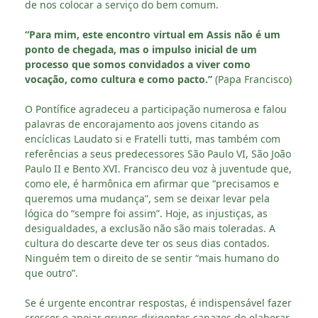
de nos colocar a serviço do bem comum.
“Para mim, este encontro virtual em Assis não é um
ponto de chegada, mas o impulso inicial de um
processo que somos convidados a viver como
vocação, como cultura e como pacto.”
(Papa Francisco)
O Pontífice agradeceu a participação numerosa e falou
palavras de encorajamento aos jovens citando as
encíclicas Laudato si e Fratelli tutti, mas também com
referências a seus predecessores São Paulo VI, São João
Paulo II e Bento XVI. Francisco deu voz à juventude que,
como ele, é harmônica em afirmar que “precisamos e
queremos uma mudança”, sem se deixar levar pela
lógica do “sempre foi assim”. Hoje, as injustiças, as
desigualdades, a exclusão não são mais toleradas. A
cultura do descarte deve ter os seus dias contados.
Ninguém tem o direito de se sentir “mais humano do
que outro”.
Se é urgente encontrar respostas, é indispensável fazer
crescer e apoiar grupos dirigentes capazes de elaborar