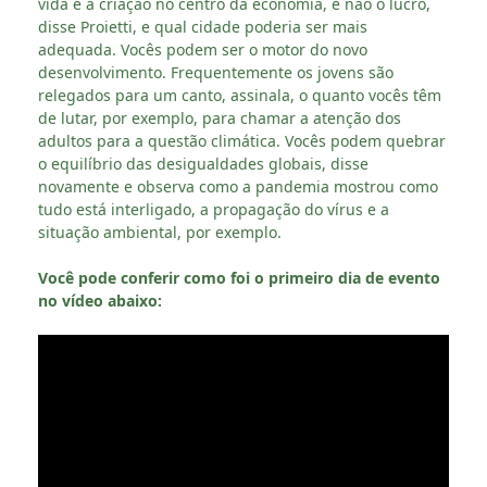
vida e a criação no centro da economia, e não o lucro,
disse Proietti, e qual cidade poderia ser mais
adequada. Vocês podem ser o motor do novo
desenvolvimento. Frequentemente os jovens são
relegados para um canto, assinala, o quanto vocês têm
de lutar, por exemplo, para chamar a atenção dos
adultos para a questão climática. Vocês podem quebrar
o equilíbrio das desigualdades globais, disse
novamente e observa como a pandemia mostrou como
tudo está interligado, a propagação do vírus e a
situação ambiental, por exemplo.
Você pode conferir como foi o primeiro dia de evento
no vídeo abaixo: