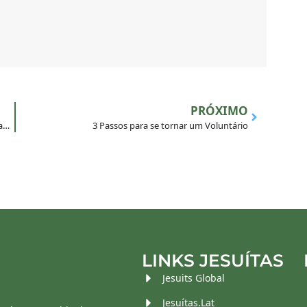
PRÓXIMO
Uma Jornada da Transformação para os Jovens inspirada na Espiritualidade Inaciana
3 Passos para se tornar um Voluntário
LINKS JESUÍTAS
Jesuits Global
Jesuítas.Lat