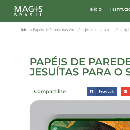
INÍCIO
INSTITUC
Início
»
Papéis de Parede das Vocações Jesuítas para o seu Smartp
PAPÉIS DE PARED
JESUÍTAS PARA O
Compartilhe :
Facebook