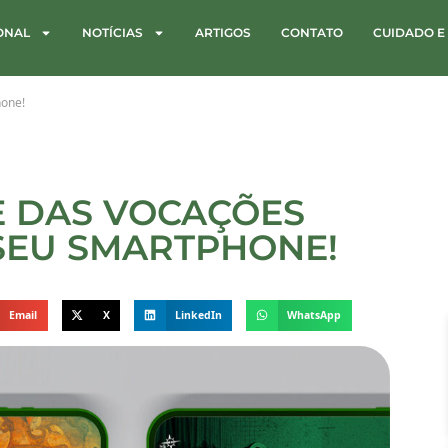
IONAL
NOTÍCIAS
ARTIGOS
CONTATO
CUIDADO E
hone!
E DAS VOCAÇÕES
 SEU SMARTPHONE!
Email
X
LinkedIn
WhatsApp