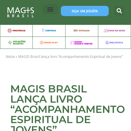
SEJA UM JESUÍTA
Início
»
MAGIS Brasil lança livro “Acompanhamento Espiritual de Jovens”
MAGIS BRASIL
LANÇA LIVRO
“ACOMPANHAMENTO
ESPIRITUAL DE
JOVENS”