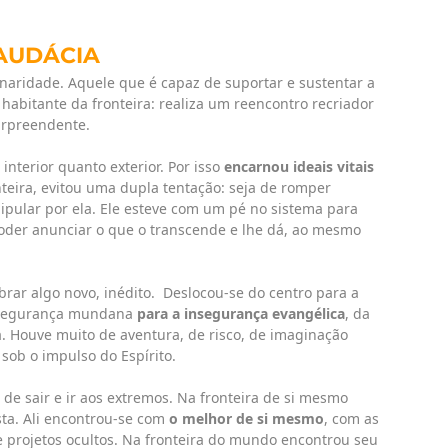
 AUDÁCIA
aridade. Aquele que é capaz de suportar e sustentar a
é habitante da fronteira: realiza um reencontro recriador
urpreendente.
 interior quanto exterior. Por isso
encarnou ideais vitais
teira, evitou uma dupla tentação: seja de romper
nipular por ela. Ele esteve com um pé no sistema para
 poder anunciar o que o transcende e lhe dá, ao mesmo
brar algo novo, inédito. Deslocou-se do centro para a
a segurança mundana
para a insegurança evangélica
, da
a. Houve muito de aventura, de risco, de imaginação
sob o impulso do Espírito.
de sair e ir aos extremos. Na fronteira de si mesmo
ta. Ali encontrou-se com
o melhor de si mesmo
, com as
 projetos ocultos. Na fronteira do mundo encontrou seu