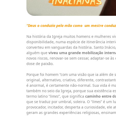
“Deus o conduzia pela mão como
um mestre conduz 
Na história da Igreja muitos homens e mulheres v
disponibilidade, numa espécie de itinerância inter
converteu em vanguardas da história. Santo Inácio, 
alguém que
viveu uma grande mobilização intern
novos riscos, renovar-se sem cessar, adaptar-se à
dose de paixão.
Porque foi homem “com uma visão que ia além de s
original, alternativo, criativo, diferente, contrast
é anormal, é certamente não-normal. Sua vida é m
também no seio da Igreja, porque sua existência es
termo latino “
limes
”, que significa
caminho entre d
que se traduz por umbral, soleira. O “
limes
” é um l
provocador, incitador, desperta a curiosidade, ele a
geram as grandes experiências religiosas, ensinamen