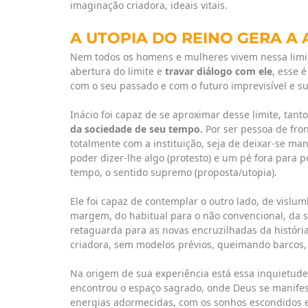
imaginação criadora, ideais vitais.
A UTOPIA DO REINO GERA A
Nem todos os homens e mulheres vivem nessa limin
abertura do limite e
travar diálogo com ele
, esse 
com o seu passado e com o futuro imprevisível e s
Inácio foi capaz de se aproximar desse limite, tanto
da sociedade de seu tempo.
Por ser pessoa de fron
totalmente com a instituição, seja de deixar-se ma
poder dizer-lhe algo (protesto) e um pé fora para
tempo, o sentido supremo (proposta/utopia).
Ele foi capaz de contemplar o outro lado, de vislum
margem, do habitual para o não convencional, d
retaguarda para as novas encruzilhadas da históri
criadora, sem modelos prévios, queimando barcos, 
Na origem de sua experiência está essa inquietude 
encontrou o espaço sagrado, onde Deus se manifes
energias adormecidas, com os sonhos escondidos e