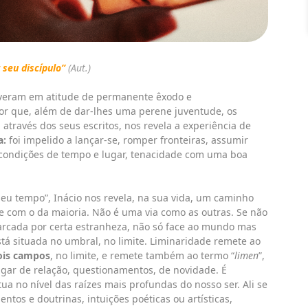
seu discípulo”
(Aut.)
iveram em atitude de permanente êxodo e
ior que, além de dar-lhes uma perene juventude, os
através dos seus escritos, nos revela a experiência de
a:
foi impelido a lançar-se, romper fronteiras, assumir
s condições de tempo e lugar, tenacidade com uma boa
eu tempo”, Inácio nos revela, na sua vida, um caminho
ante com o da maioria. Não é uma via como as outras. Se não
arcada por certa estranheza, não só face ao mundo mas
tá situada no umbral, no limite. Liminaridade remete ao
ois campos
, no limite, e remete também ao termo “
limen
”,
ugar de relação, questionamentos, de novidade. É
tua no nível das raízes mais profundas do nosso ser. Ali se
tos e doutrinas, intuições poéticas ou artísticas,