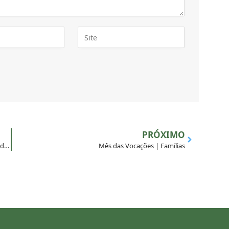
PRÓXIMO
MAGIS Brasil lança livro “Acompanhamento Espiritual de Jovens”
Mês das Vocações | Famílias