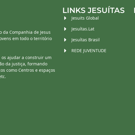
LINKS JESUÍTAS
Jesuits Global
Jesuítas.Lat
o da Companhia de Jesus
vens em todo o território
Jesuítas Brasil
REDE JUVENTUDE
 os ajudar a construir um
ão da justiça, formando
ços como Centros e espaços
etc.