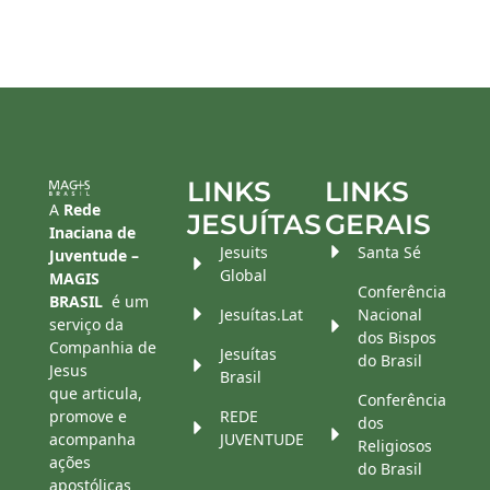
LINKS
LINKS
A
Rede
JESUÍTAS
GERAIS
Inaciana de
Jesuits
Santa Sé
Juventude –
Global
MAGIS
Conferência
BRASIL
é um
Jesuítas.Lat
Nacional
serviço da
dos Bispos
Companhia de
Jesuítas
do Brasil
Jesus
Brasil
que articula,
Conferência
promove e
REDE
dos
acompanha
JUVENTUDE
Religiosos
ações
do Brasil
apostólicas