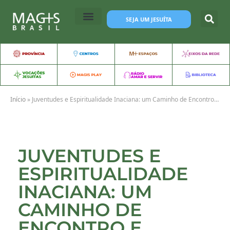
SEJA UM JESUÍTA
Início
»
Juventudes e Espiritualidade Inaciana: um Caminho de Encontro e Transformação
JUVENTUDES E
ESPIRITUALIDADE
INACIANA: UM
CAMINHO DE
ENCONTRO E