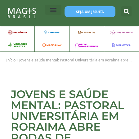
SEJA UM JESUÍTA
Início
»
Jovens e saúde mental: Pastoral Universitária em Roraima abre rodas de conversa sobre o tema
JOVENS E SAÚDE
MENTAL: PASTORAL
UNIVERSITÁRIA EM
RORAIMA ABRE
RODAS DE