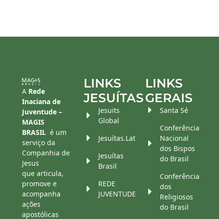
LINKS
LINKS
A
Rede
JESUÍTAS
GERAIS
Inaciana de
Jesuits
Santa Sé
Juventude –
Global
MAGIS
Conferência
BRASIL
é um
Jesuítas.Lat
Nacional
serviço da
dos Bispos
Companhia de
Jesuítas
do Brasil
Jesus
Brasil
que articula,
Conferência
promove e
REDE
dos
acompanha
JUVENTUDE
Religiosos
ações
do Brasil
apostólicas