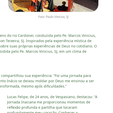
Foto: Paulo Vinicius, SJ
 do rio Cardoner, conduzida pelo Pe. Marcos Vinicius,
son Teixeira, SJ. Inspirados pela experiência mística de
 sobre suas próprias experiências de Deus no cotidiano. O
idida pelo Pe. Marcos Vinicius, SJ, em um clima de
, compartilhou sua experiência: “Foi uma jornada para
anto Inácio se deixou moldar por Deus me ensinou a ser
ansformada, mesmo após dificuldades.”
Lucas Felipe, de 24 anos, de Vespasiano, destacou: “A
Jornada Inaciana me proporcionou momentos de
reflexão profunda e partilha que tocaram
profundamente meu coração. Conhecer a