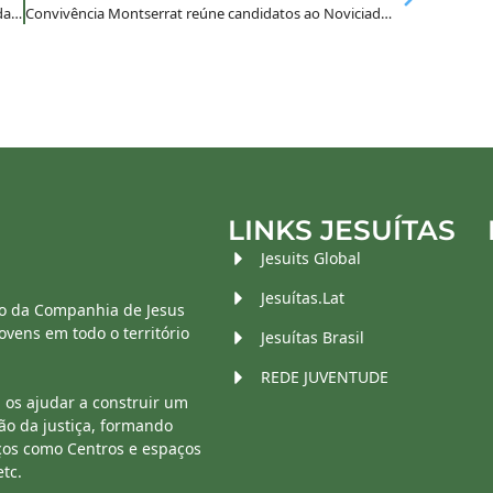
MAGIS e Pastoral PUC-Rio se encontram com jovens da RJE
Convivência Montserrat reúne candidatos ao Noviciado Jesuíta na Bahia
LINKS JESUÍTAS
Jesuits Global
Jesuítas.Lat
o da Companhia de Jesus
vens em todo o território
Jesuítas Brasil
REDE JUVENTUDE
 os ajudar a construir um
ão da justiça, formando
ços como Centros e espaços
etc.