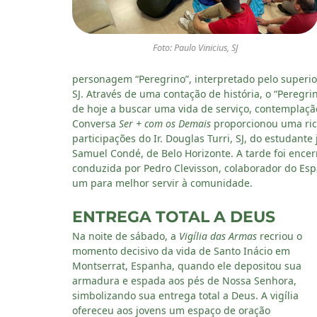
Foto: Paulo Vinicius, SJ
personagem “Peregrino”, interpretado pelo superior
SJ. Através de uma contação de história, o “Peregri
de hoje a buscar uma vida de serviço, contemplaçã
Conversa
Ser + com os Demais
proporcionou uma rica
participações do Ir. Douglas Turri, SJ, do estudan
Samuel Condé, de Belo Horizonte. A tarde foi enc
conduzida por Pedro Clevisson, colaborador do Es
um para melhor servir à comunidade.
ENTREGA TOTAL A DEUS
Na noite de sábado, a
Vigília das Armas
recriou o
momento decisivo da vida de Santo Inácio em
Montserrat, Espanha, quando ele depositou sua
armadura e espada aos pés de Nossa Senhora,
simbolizando sua entrega total a Deus. A vigília
ofereceu aos jovens um espaço de oração