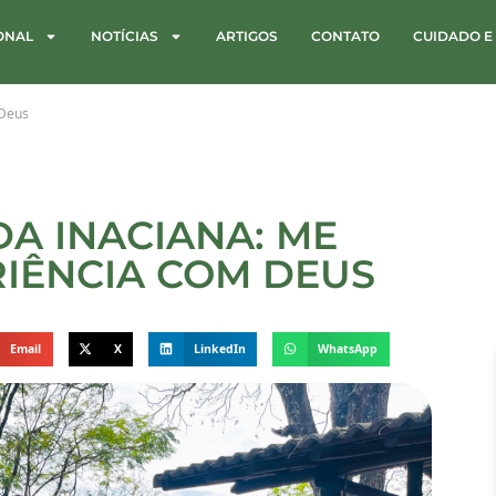
IONAL
NOTÍCIAS
ARTIGOS
CONTATO
CUIDADO E
 Deus
A INACIANA: ME
IÊNCIA COM DEUS
Email
X
LinkedIn
WhatsApp