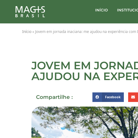
INÍCIO
INSTITUC
Início
»
Jovem em jornada inaciana: me ajudou na experiência com
JOVEM EM JORNAD
AJUDOU NA EXPER
Compartilhe :
Facebook