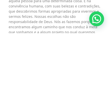
aquela pessoa para uma determinada coisa. É na
convivência humana, com suas belezas e contradições,
que descobrimos formas apropriadas para vivermos e
sermos felizes. Nossas escolhas não são
responsabilidade de Deus. Nós as fazemos porque
encontramos algum caminho que nos conduz à meta
que sonhamos e a algum projeto no qual queremos
colocar a mente, o coração e
todo o nosso ser.
Quando assumimos um projeto, uma profissão ou um
estilo de vida, é porque nos vemos implicados nele. E
nele queremos gastar a vida, de forma alegre.
Para escutar um chamado, é imprescindível prestar
atenção. Ou seja, se não estivermos atentos aos
movimentos da vida dentro e fora de nós, dificilmente
encontraremos razão para nos envolver ou investir a
vida. Somente um coração atento e antenado com a
história, tecida de luzes e trevas, de graça e pecado, de
conquistas e perdas, de vida e de morte, é capaz
de dar
respostas adequadas e comprometidas.