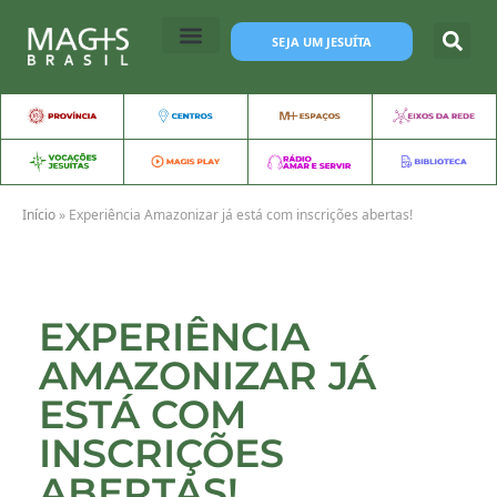
SEJA UM JESUÍTA
Início
»
Experiência Amazonizar já está com inscrições abertas!
EXPERIÊNCIA
AMAZONIZAR JÁ
ESTÁ COM
INSCRIÇÕES
ABERTAS!