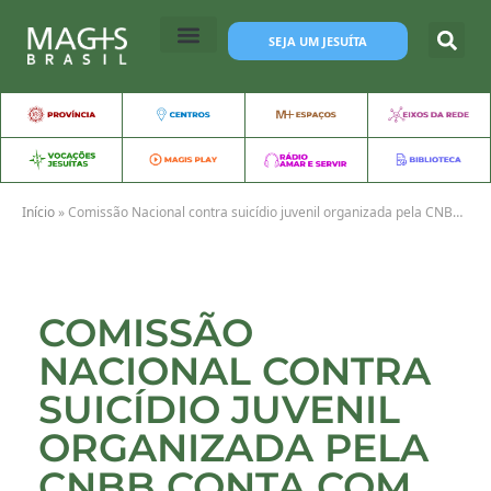
SEJA UM JESUÍTA
Início
»
Comissão Nacional contra suicídio juvenil organizada pela CNBB conta com representação do Programa MAGIS BRASIL
COMISSÃO
NACIONAL CONTRA
SUICÍDIO JUVENIL
ORGANIZADA PELA
CNBB CONTA COM