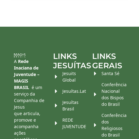
LINKS
LINKS
A
Rede
JESUÍTAS
GERAIS
Inaciana de
Jesuits
Santa Sé
Juventude –
Global
MAGIS
Conferência
BRASIL
é um
Jesuítas.Lat
Nacional
serviço da
dos Bispos
Companhia de
Jesuítas
do Brasil
Jesus
Brasil
que articula,
Conferência
promove e
REDE
dos
acompanha
JUVENTUDE
Religiosos
ações
do Brasil