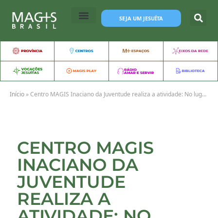
SEJA UM JESUÍTA
Início
»
Centro MAGIS Inaciano da Juventude realiza a atividade: No lugar dela – Quando a violência acaba, a vida recomeça
CENTRO MAGIS
INACIANO DA
JUVENTUDE
REALIZA A
ATIVIDADE: NO