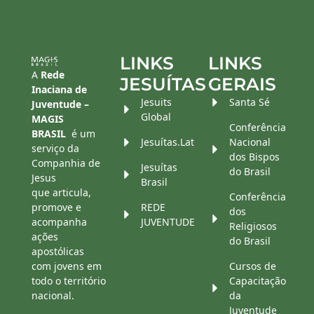
LINKS
LINKS
A
Rede
JESUÍTAS
GERAIS
Inaciana de
Jesuits
Santa Sé
Juventude –
Global
MAGIS
Conferência
BRASIL
é um
Jesuítas.Lat
Nacional
serviço da
dos Bispos
Companhia de
Jesuítas
do Brasil
Jesus
Brasil
que articula,
Conferência
promove e
REDE
dos
acompanha
JUVENTUDE
Religiosos
ações
do Brasil
apostólicas
com jovens em
Cursos de
todo o território
Capacitação
nacional.
da
Juventude