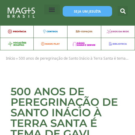
SEJA UM JESUÍTA
Início
»
500 anos de peregrinação de Santo Inácio à Terra Santa é tema de GAVI Nacional
500 ANOS DE
PEREGRINAÇÃO DE
SANTO INÁCIO À
TERRA SANTA É
TEMA DE GAVI