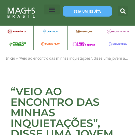
SEJA UM JESUÍTA
Início
»
“Veio ao encontro das minhas inquietações”, disse uma jovem após o encontro no CIJ
“VEIO AO
ENCONTRO DAS
MINHAS
INQUIETAÇÕES”,
DISSE UMA JOVEM