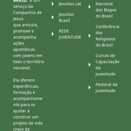
BRASIL
é um
Jesuítas.Lat
Nacional
serviço da
dos Bispos
Companhia de
Jesuítas
do Brasil
Jesus
Brasil
que articula,
Conferência
promove e
REDE
dos
acompanha
JUVENTUDE
Religiosos
ações
do Brasil
apostólicas
com jovens em
Cursos de
todo o território
Capacitação
nacional.
da
Juventude
Ela oferece
Pastoral da
experiências,
juventude
formação e
acompanhame
nto para os
ajudar a
construir um
projeto de vida
cheio de