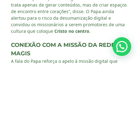
trata apenas de gerar conteúdos, mas de criar espaços
de encontro entre corações”, disse. O Papa ainda
alertou para o risco da desumanização digital e
convidou os missionários a serem promotores de uma
cultura que coloque
Cristo no centro
.
CONEXÃO COM A MISSÃO DA REDE
MAGIS
A fala do Papa reforça o apelo à missão digital que
também é assumida pela Rede MAGIS Brasil. Inspirar-
se na espiritualidade inaciana para anunciar a paz,
promover o encontro e criar redes de esperança entre
os jovens é um dos compromissos da Rede no ambiente
digital, em sintonia com as Preferências Apostólicas
Universais e com o eixo do Acompanhamento das
Juventudes.
Imagem: Vatican News
VEJA TAMBÉM: