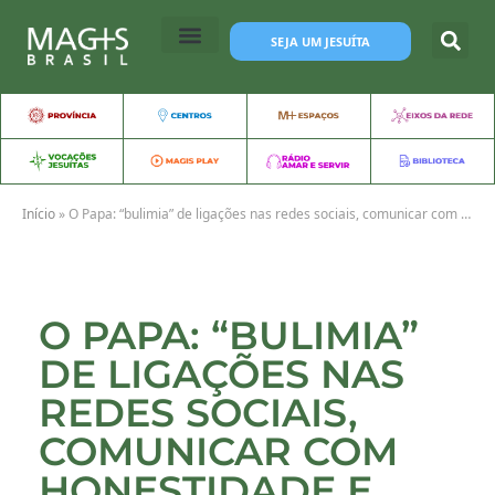
SEJA UM JESUÍTA
Início
»
O Papa: “bulimia” de ligações nas redes sociais, comunicar com honestidade e prudência
O PAPA: “BULIMIA”
DE LIGAÇÕES NAS
REDES SOCIAIS,
COMUNICAR COM
HONESTIDADE E