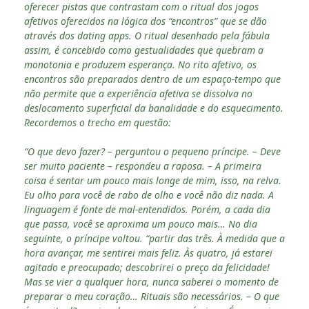
oferecer pistas que contrastam com o ritual dos jogos
afetivos oferecidos na lógica dos “encontros” que se dão
através dos dating apps. O ritual desenhado pela fábula
assim, é concebido como gestualidades que quebram a
monotonia e produzem esperança. No rito afetivo, os
encontros são preparados dentro de um espaço-tempo que
não permite que a experiência afetiva se dissolva no
deslocamento superficial da banalidade e do esquecimento.
Recordemos o trecho em questão:
“O que devo fazer? – perguntou o pequeno príncipe. – Deve
ser muito paciente – respondeu a raposa. – A primeira
coisa é sentar um pouco mais longe de mim, isso, na relva.
Eu olho para você de rabo de olho e você não diz nada. A
linguagem é fonte de mal-entendidos. Porém, a cada dia
que passa, você se aproxima um pouco mais… No dia
seguinte, o príncipe voltou. “partir das três. À medida que a
hora avançar, me sentirei mais feliz. Às quatro, já estarei
agitado e preocupado; descobrirei o preço da felicidade!
Mas se vier a qualquer hora, nunca saberei o momento de
preparar o meu coração… Rituais são necessários. – O que