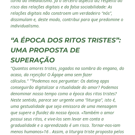
torno do imediatismo. Já o terceiro aspecto diz respeito ao
risco das relações digitais e da falsa sociabilidade: As
relações digitais não constroem um verdadeiro “nós”,
dissimulam e, deste modo, contribui para que predomine o
individualismo.
“A ÉPOCA DOS RITOS TRISTES”:
UMA PROPOSTA DE
SUPERAÇÃO
“Quantos amores tristes, jogados na sombra do engano, do
acaso, da rejeição! O Ágape ama sem fazer
cálculos.” ¹⁵Podemos nos perguntar: Os dating apps
conseguirão digitalizar a ritualidade do amor? Podemos
denominar nosso tempo como a época dos ritos tristes?
Neste sentido, parece ser urgente uma “liturgia”, isto é,
uma gestualidade que seja emissora de uma mensagem
que supere a fluidez da nossa época. «Também o amor
possui seus ritos, e vive-los sem levar em conta a
gradualidade e o aprendizado é um risco. Tornar-nos-iam
menos humanos»16 . Assim, a liturgia triste proposta pelos