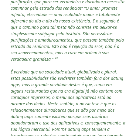
purificação, que para ser verdadeiro e duradouro necessita
caminhar pela estrada das renúncias: “O amor promete
infinito, eternidade — uma realidade maior e totalmente
diferente do dia-a-dia da nossa existência. E o segundo é
que o caminho para tal meta não consiste em deixar-se
simplesmente subjugar pelo instinto. São necessárias
purificações e amadurecimentos, que passam também pela
estrada da renúncia. Isto não é rejeição do eros, não é o
seu «envenenamento», mas a cura em ordem à sua
verdadeira grandeza.” ²²
É verdade que na sociedade atual, globalizada e plural,
estas possibilidades são evidentes também fora dos dating
apps, mas a grande novidade destes é que, como em
alguns restaurantes que na era digital já não contam com
cardápios impressos, o menu dos aplicativos está ao
alcance dos dedos. Neste sentido, a nossa tese é que os
relacionamentos duradouros que se dão por meio dos
dating apps somente existem porque seus usuários
abandonaram o uso dos aplicativos e, consequentemente, a
sua lógica mercantil. Pois “os dating apps tendem a
transformar as relações sentimentais em um jogo baseado