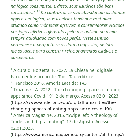
na lógica consumista. E disso, seus usuários são bem
conscientes.” ²³ Do contrário, se não abandonam os datings
apps e sua lógica, seus usuários tendem a continuar
atuando como “nômades afetivos” e consumidores viciados
nos jogos afetivos oferecidos pelo mecanismo do menu
sempre atualizado com novos perfis. Neste sentido,
permanece a pergunta se os dating apps são, de fato,
meios ideais para construir relacionamentos estáveis e
duradouros.
¹ A cura di Bolzetta, F. 2022. La Chiesa nel digitale:
Istrumenti e proposte. Todi: Tau editrice.
² Francisco 2016, Amoris Laetitia: 143.
³ Trozenski, A. 2022. “The channging spaces of dating
apps since Covid-19”. 2 de março. Acesso 02.01.2023.
(
https://www.vanderbilt.edu/digitalhumanities/the-
changing-spaces-of-dating-apps-since-covid-19/
).
⁴ America Magazine. 2015. “Swipe left: A theology of
Tinder and digital dating”. 17 de Agosto. Acesso
02.01.2023.
(
https://www.americamagazine.org/content/all-things/i-