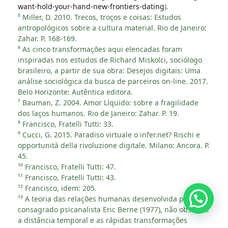
want-hold-your-hand-new-frontiers-dating
).
⁵ Miller, D. 2010. Trecos, troços e coisas: Estudos
antropológicos sobre a cultura material. Rio de Janeiro:
Zahar. P. 168-169.
⁶ As cinco transformações aqui elencadas foram
inspiradas nos estudos de Richard Miskolci, sociólogo
brasileiro, a partir de sua obra: Desejos digitais: Uma
análise sociológica da busca de parceiros on-line. 2017.
Belo Horizonte: Autêntica editora.
⁷ Bauman, Z. 2004. Amor Líquido: sobre a fragilidade
dos laços humanos. Rio de Janeiro: Zahar. P. 19.
⁸ Francisco, Fratelli Tutti: 33.
⁹ Cucci, G. 2015. Paradiso virtuale o infer.net? Rischi e
opportunità della rivoluzione digitale. Milano: Ancora. P.
45.
¹⁰ Francisco, Fratelli Tutti: 47.
¹¹ Francisco, Fratelli Tutti: 43.
¹² Francisco, idem: 205.
¹³ A teoria das relações humanas desenvolvida pelo
consagrado psicanalista Eric Berne (1977), não obstante
a distância temporal e as rápidas transformações