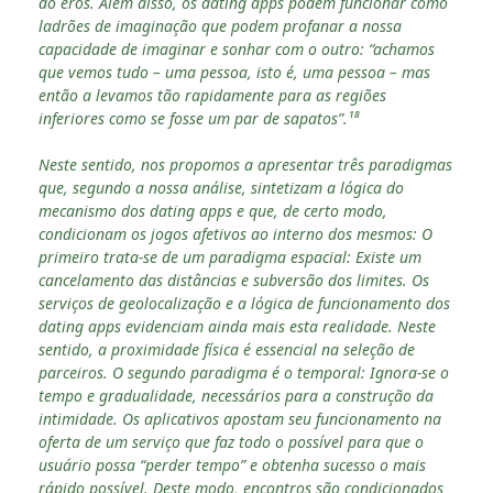
do eros. Além disso, os dating apps podem funcionar como
ladrões de imaginação que podem profanar a nossa
capacidade de imaginar e sonhar com o outro: “achamos
que vemos tudo – uma pessoa, isto é, uma pessoa – mas
então a levamos tão rapidamente para as regiões
inferiores como se fosse um par de sapatos”.¹⁸
Neste sentido, nos propomos a apresentar três paradigmas
que, segundo a nossa análise, sintetizam a lógica do
mecanismo dos dating apps e que, de certo modo,
condicionam os jogos afetivos ao interno dos mesmos: O
primeiro trata-se de um paradigma espacial: Existe um
cancelamento das distâncias e subversão dos limites. Os
serviços de geolocalização e a lógica de funcionamento dos
dating apps evidenciam ainda mais esta realidade. Neste
sentido, a proximidade física é essencial na seleção de
parceiros. O segundo paradigma é o temporal: Ignora-se o
tempo e gradualidade, necessários para a construção da
intimidade. Os aplicativos apostam seu funcionamento na
oferta de um serviço que faz todo o possível para que o
usuário possa “perder tempo” e obtenha sucesso o mais
rápido possível. Deste modo, encontros são condicionados