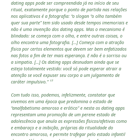
dating apps pode ser compreendida já no início de seu
ritual, exatamente porque o ponto de partida nas relações
nos aplicativos é a fotografia: “o slogan “o olho também
quer sua parte” tem sido usado desde tempos imemoriais e
não é uma invenção dos dating apps. Mas o mecanismo é
blindado: se começa com o olho, e entre outras coisas, o
olho encontra uma fotografia. […] Começa com a atração
física por certos elementos que devem ser bem enfatizados
nas fotos a fim de ter mais esperança. E não é o sorriso ou
a simpatia. […] Os dating apps desnudam ainda que se
esteja totalmente vestido: você só pode esperar atrair a
atenção se você expuser seu corpo a um julgamento de
caráter impulsivo.” ¹⁷
Com tudo isso, podemos, infelizmente, constatar que
vivemos em uma época que predomina o estado de
“analfabetismo amoroso e erótico” e nesta os dating apps
representam uma promoção de um perene estado de
adolescência que anula as expressões físicos/afetivas como
e embaraço e a inibição, próprias da ritualidade do
encontro amoroso, e permite trafegar pelo estado infantil