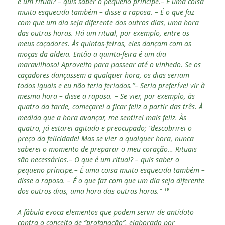
é um ritual? – quis saber o pequeno príncipe.– É uma coisa
muito esquecida também – disse a raposa. – É o que faz
com que um dia seja diferente dos outros dias, uma hora
das outras horas. Há um ritual, por exemplo, entre os
meus caçadores. Às quintas-feiras, eles dançam com as
moças da aldeia. Então a quinta-feira é um dia
maravilhoso! Aproveito para passear até o vinhedo. Se os
caçadores dançassem a qualquer hora, os dias seriam
todos iguais e eu não teria feriados.”– Seria preferível vir à
mesma hora – disse a raposa. – Se vier, por exemplo, às
quatro da tarde, começarei a ficar feliz a partir das três. À
medida que a hora avançar, me sentirei mais feliz. Às
quatro, já estarei agitado e preocupado; “descobrirei o
preço da felicidade! Mas se vier a qualquer hora, nunca
saberei o momento de preparar o meu coração… Rituais
são necessários.– O que é um ritual? – quis saber o
pequeno príncipe.– É uma coisa muito esquecida também –
disse a raposa. – É o que faz com que um dia seja diferente
dos outros dias, uma hora das outras horas.” ¹⁹
A fábula evoca elementos que podem servir de antídoto
contra o conceito de “profanação”, elaborado por