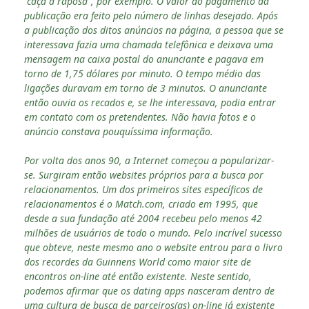
“caça à raposa”, por exemplo. O valor do pagamento da
publicação era feito pelo número de linhas desejado. Após
a publicação dos ditos anúncios na página, a pessoa que se
interessava fazia uma chamada telefônica e deixava uma
mensagem na caixa postal do anunciante e pagava em
torno de 1,75 dólares por minuto. O tempo médio das
ligações duravam em torno de 3 minutos. O anunciante
então ouvia os recados e, se lhe interessava, podia entrar
em contato com os pretendentes. Não havia fotos e o
anúncio constava pouquíssima informação.
Por volta dos anos 90, a Internet começou a popularizar-
se. Surgiram então websites próprios para a busca por
relacionamentos. Um dos primeiros sites específicos de
relacionamentos é o Match.com, criado em 1995, que
desde a sua fundação até 2004 recebeu pelo menos 42
milhões de usuários de todo o mundo. Pelo incrível sucesso
que obteve, neste mesmo ano o website entrou para o livro
dos recordes da Guinnens World como maior site de
encontros on-line até então existente. Neste sentido,
podemos afirmar que os dating apps nasceram dentro de
uma cultura de busca de parceiros(as) on-line já existente