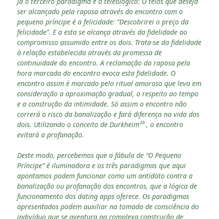
Já o terceiro paradigma é o teleológico: O telos que deseja
ser alcançado pela raposa através do encontro com o
pequeno príncipe é a felicidade: “Descobrirei o preço da
felicidade”. E a esta se alcança através da fidelidade ao
compromisso assumido entre os dois. Trata-se da fidelidade
à relação estabelecida através da promessa de
continuidade do encontro. A reclamação da raposa pela
hora marcada do encontro evoca esta fidelidade. O
encontro assim é marcado pelo ritual amoroso que leva em
consideração a aproximação gradual, o respeito ao tempo
e a construção da intimidade. Só assim o encontro não
correrá o risco da banalização e fará diferença na vida dos
dois. Utilizando o conceito de Durkheim²⁰ , o encontro
evitará a profanação.
Deste modo, percebemos que a fábula de “O Pequeno
Príncipe” é iluminadora e os três paradigmas que aqui
apontamos podem funcionar como um antídoto contra a
banalização ou profanação dos encontros, que a lógica de
funcionamento dos dating apps oferece. Os paradigmas
apresentados podem auxiliar na tomada de consciência do
indivíduo que se aventura na complexa construção de