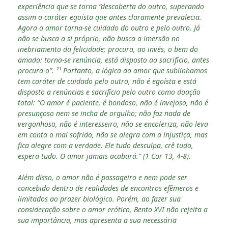
experiência que se torna “descoberta do outro, superando
assim o caráter egoísta que antes claramente prevalecia.
Agora o amor torna-se cuidado do outro e pelo outro. Já
não se busca a si próprio, não busca a imersão no
inebriamento da felicidade; procura, ao invés, o bem do
amado: torna-se renúncia, está disposto ao sacrifício, antes
procura-o”. ²¹ Portanto, a lógica do amor que sublinhamos
tem caráter de cuidado pelo outro, não é egoísta e está
disposto a renúncias e sacrifício pelo outro como doação
total: “O amor é paciente, é bondoso, não é invejoso, não é
presunçoso nem se incha de orgulho; não faz nada de
vergonhoso, não é interesseiro, não se encoleriza, não leva
em conta o mal sofrido, não se alegra com a injustiça, mas
fica alegre com a verdade. Ele tudo desculpa, crê tudo,
espera tudo. O amor jamais acabará.” (1 Cor 13, 4-8).
Além disso, o amor não é passageiro e nem pode ser
concebido dentro de realidades de encontros efêmeros e
limitados ao prazer biológico. Porém, ao fazer sua
consideração sobre o amor erótico, Bento XVI não rejeita a
sua importância, mas apresenta a sua necessária