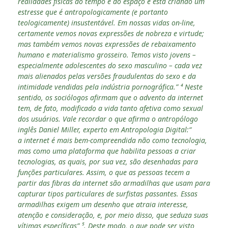
realidades físicas do tempo e do espaço e está criando um
estresse que é antropologicamente (e portanto
teologicamente) insustentável. Em nossas vidas on-line,
certamente vemos novas expressões de nobreza e virtude;
mas também vemos novas expressões de rebaixamento
humano e materialismo grosseiro. Temos visto jovens –
especialmente adolescentes do sexo masculino – cada vez
mais alienados pelas versões fraudulentas do sexo e da
intimidade vendidas pela indústria pornográfica.” ⁴ Neste
sentido, os sociólogos afirmam que o advento da internet
tem, de fato, modificado a vida tanto afetiva como sexual
dos usuários. Vale recordar o que afirma o antropólogo
inglês Daniel Miller, experto em Antropologia Digital:“
a internet é mais bem-compreendida não como tecnologia,
mas como uma plataforma que habilita pessoas a criar
tecnologias, as quais, por sua vez, são desenhadas para
funções particulares. Assim, o que as pessoas tecem a
partir das fibras da internet são armadilhas que usam para
capturar tipos particulares de surfistas passantes. Essas
armadilhas exigem um desenho que atraia interesse,
atenção e consideração, e, por meio disso, que seduza suas
vítimas específicas” ⁵. Deste modo, o que pode ser visto