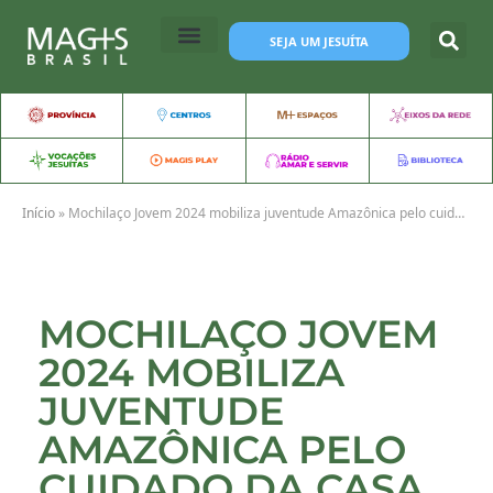
SEJA UM JESUÍTA
Início
»
Mochilaço Jovem 2024 mobiliza juventude Amazônica pelo cuidado da casa comum
MOCHILAÇO JOVEM
2024 MOBILIZA
JUVENTUDE
AMAZÔNICA PELO
CUIDADO DA CASA