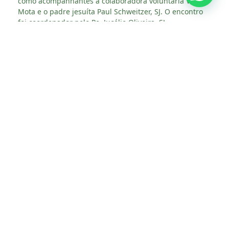
como acompanhantes a colaboradora voluntária Vera
Mota e o padre jesuíta Paul Schweitzer, SJ. O encontro
foi coordenador pelo Pe. Jucélio Oliveira, SJ.
O fim de semana coincidiu com a celebração de
Pentecostes, o que reforçou o clima de escuta e
abertura à ação do Espírito Santo. Para o jovem
Cipriano Jean, de 25 anos, vindo da França, a
experiência foi marcada por entrega e renovação
interior:
“Eu vim aqui no retiro dos Exercícios Espirituais de
Santo Inácio com muito confiança. Me entreguei e
fiquei aberto para o que o Senhor do universo quisesse
neste período. Saí renovado, leve, confiante na vida!”
Além da profundidade espiritual, o retiro também foi
marcado por um momento de leveza e reconhecimento.
Com o desejo de incentivar a equipe organizadora e de
valorizar a dedicação dos acompanhantes, a
colaboradora Vera Mota propôs de forma espontânea e
bem-humorada a criação de um “Prêmio MAGIS em