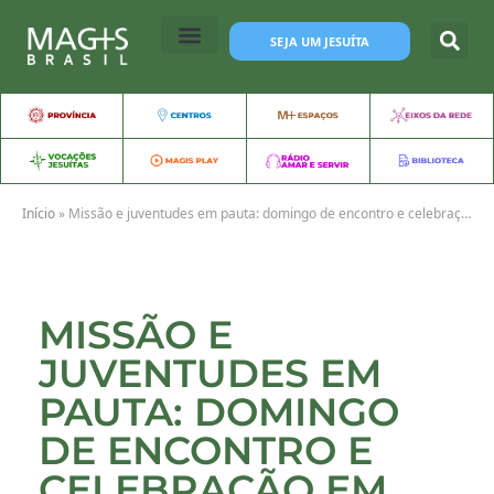
SEJA UM JESUÍTA
Início
»
Missão e juventudes em pauta: domingo de encontro e celebração em Iconha
MISSÃO E
JUVENTUDES EM
PAUTA: DOMINGO
DE ENCONTRO E
CELEBRAÇÃO EM