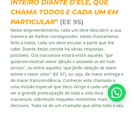
INTEIRO DIANTE D’ELE, QUE
CHAMA TODOS E CADA UM EM
PARTICULAR
”
(EE 95)
Neste empreendimento, cada um deve descobrir a sua
maneira de melhor corresponder; neste chamamento
feito a todos, cada um deve escutar a parte que lhe
cabe. Diante deste convite há várias respostas
possíveis. O/a inaciano/a estará entre aqueles “
que
quiserem mostrar maior afeição e assinalar-se em todo
serviço
”, ou entre aqueles “
que farão oblação de maior
estima e maior valor
” (EE 97), ou seja, de maior entrega e
de maior transcendência. Conhecer este chamado a
uma missão especial que Deus dirige a cada um, deve
ser a grande preocupação de toda a vida do/a
inaciano/a, sobretudo naqueles momentos mais
decisivos. Trata-se de um chamado que afeta todo o seu
ser, com toda sua bagagem de inteligência, afetividade,
qualidades e defeitos, influências e inclinações; com
todas as possibilidades que a vida lhe oferece neste
momento em que vive, diante das necessidades do