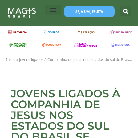
SEJA UM JESUÍTA
Início
»
Jovens ligados à Companhia de Jesus nos estados do sul do Brasil se encontram para Encontro Regional MAGIS Sul
JOVENS LIGADOS À
COMPANHIA DE
JESUS NOS
ESTADOS DO SUL
DO BRASIL SE