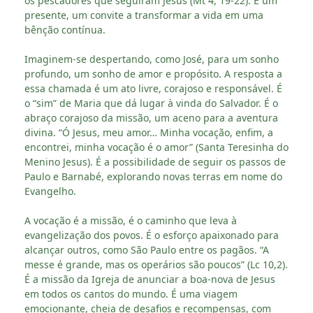
os pescadores que seguiram Jesus (Mt 4, 19-22). É um
presente, um convite a transformar a vida em uma
bênção contínua.
Imaginem-se despertando, como José, para um sonho
profundo, um sonho de amor e propósito. A resposta a
essa chamada é um ato livre, corajoso e responsável. É
o “sim” de Maria que dá lugar à vinda do Salvador. É o
abraço corajoso da missão, um aceno para a aventura
divina. “Ó Jesus, meu amor… Minha vocação, enfim, a
encontrei, minha vocação é o amor” (Santa Teresinha do
Menino Jesus). É a possibilidade de seguir os passos de
Paulo e Barnabé, explorando novas terras em nome do
Evangelho.
A vocação é a missão, é o caminho que leva à
evangelização dos povos. É o esforço apaixonado para
alcançar outros, como São Paulo entre os pagãos. “A
messe é grande, mas os operários são poucos” (Lc 10,2).
É a missão da Igreja de anunciar a boa-nova de Jesus
em todos os cantos do mundo. É uma viagem
emocionante, cheia de desafios e recompensas, com