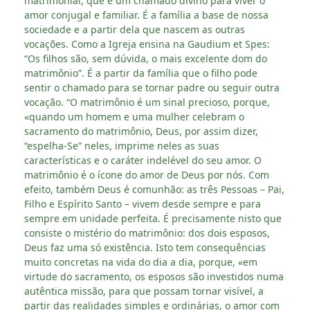
matrimonial, que é um chamado divino para viver o
amor conjugal e familiar. É a família a base de nossa
sociedade e a partir dela que nascem as outras
vocações. Como a Igreja ensina na Gaudium et Spes:
“Os filhos são, sem dúvida, o mais excelente dom do
matrimônio”. É a partir da família que o filho pode
sentir o chamado para se tornar padre ou seguir outra
vocação. “O matrimônio é um sinal precioso, porque,
«quando um homem e uma mulher celebram o
sacramento do matrimônio, Deus, por assim dizer,
“espelha-Se” neles, imprime neles as suas
características e o caráter indelével do seu amor. O
matrimônio é o ícone do amor de Deus por nós. Com
efeito, também Deus é comunhão: as três Pessoas – Pai,
Filho e Espírito Santo – vivem desde sempre e para
sempre em unidade perfeita. É precisamente nisto que
consiste o mistério do matrimônio: dos dois esposos,
Deus faz uma só existência. Isto tem consequências
muito concretas na vida do dia a dia, porque, «em
virtude do sacramento, os esposos são investidos numa
autêntica missão, para que possam tornar visível, a
partir das realidades simples e ordinárias, o amor com