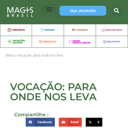
SEJA UM JESUÍTA
Início
»
Vocação: para onde nos leva
VOCAÇÃO: PARA
ONDE NOS LEVA
Compartilhe :
Facebook
Email
X