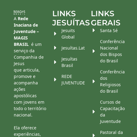
LINKS
LINKS
A
Rede
JESUÍTAS
GERAIS
Inaciana de
Jesuits
Santa Sé
Juventude –
Global
MAGIS
Conferência
BRASIL
é um
Jesuítas.Lat
Nacional
serviço da
dos Bispos
Companhia de
Jesuítas
do Brasil
Jesus
Brasil
que articula,
Conferência
promove e
REDE
dos
acompanha
JUVENTUDE
Religiosos
ações
do Brasil
apostólicas
com jovens em
Cursos de
todo o território
Capacitação
nacional.
da
Juventude
Ela oferece
Pastoral da
experiências,