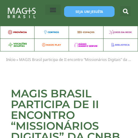
SEJA UM JESUÍTA
Início
»
MAGIS Brasil participa de II encontro “Missionários Digitais” da CNBB
MAGIS BRASIL
PARTICIPA DE II
ENCONTRO
“MISSIONÁRIOS
DIGITAIS” DA CNBB