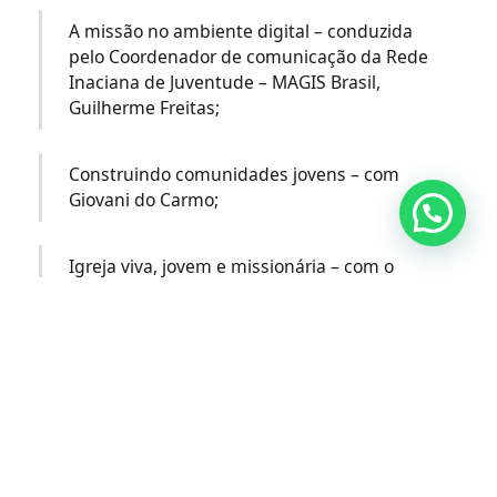
A missão no ambiente digital – conduzida
pelo Coordenador de comunicação da Rede
Inaciana de Juventude – MAGIS Brasil,
Guilherme Freitas;
Construindo comunidades jovens – com
Giovani do Carmo;
Igreja viva, jovem e missionária – com o
Secretário da Frente Apostólica para
Juventude e Vocações da Província dos
Jesuítas do Brasil, Pe. Edson Tomé, SJ.
Após as oficinas, os grupos apresentaram os materiais
que construíram e partilharam as reflexões que
realizaram em grupo. O dia foi encerrado com um
lucernário, momento de oração com músicas e silêncio,
que convidou os jovens a contemplarem a presença de
Deus em suas vidas e comunidades.