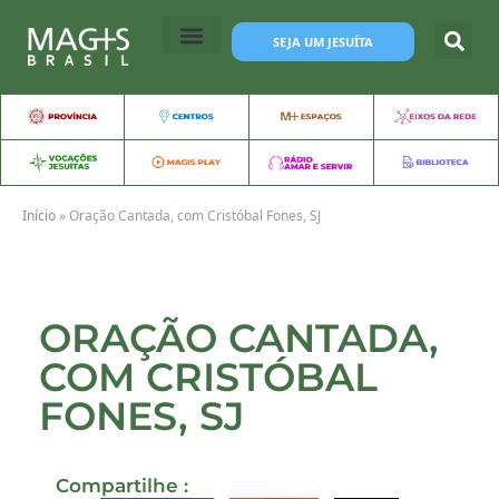
SEJA UM JESUÍTA
Início
»
Oração Cantada, com Cristóbal Fones, SJ
ORAÇÃO CANTADA,
COM CRISTÓBAL
FONES, SJ
Compartilhe :