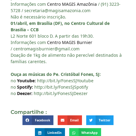
Informações com
Centro MAGIS Amazônia
/ (91) 3223-
5728 /
secretaria@magisamazonia.com
Não é necessário inscrição.
01/abril, em Brasília (DF), no Centro Cultural de
Brasilia – CCB
L2 Norte 601 bloco D. A partir das 19h30.
Informações com
Centro MAGIS Burnier
/
centromagisburnier@gmail.com
Doação de 1kg de alimento não perecível destinados à
famílias carentes.
Ouça as músicas do Pe. Cristóbal Fones, SJ:
no
Youtube:
http://bit.ly/FonesSJYoutube
no
Spotify:
http://bit.ly/FonesSJSpotify
no
Deezer:
http://bit.ly/FonesSJDeezer
Compartilhe :
Facebook
Email
Twitter
LinkedIn
WhatsApp