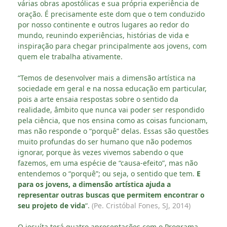
várias obras apostólicas e sua própria experiência de
oração. É precisamente este dom que o tem conduzido
por nosso continente e outros lugares ao redor do
mundo, reunindo experiências, histórias de vida e
inspiração para chegar principalmente aos jovens, com
quem ele trabalha ativamente.
“Temos de desenvolver mais a dimensão artística na
sociedade em geral e na nossa educação em particular,
pois a arte ensaia respostas sobre o sentido da
realidade, âmbito que nunca vai poder ser respondido
pela ciência, que nos ensina como as coisas funcionam,
mas não responde o “porquê” delas. Essas são questões
muito profundas do ser humano que não podemos
ignorar, porque às vezes vivemos sabendo o que
fazemos, em uma espécie de “causa-efeito”, mas não
entendemos o “porquê”; ou seja, o sentido que tem.
E
para os jovens, a dimensão artística ajuda a
representar outras buscas que permitem encontrar o
seu projeto de vida
“.
(Pe. Cristóbal Fones, SJ, 2014)
O jesuíta terá quatro apresentações com o Programa