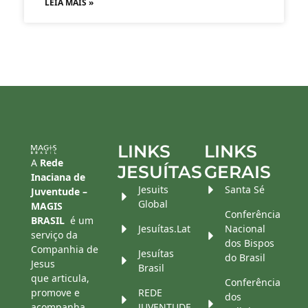
LEIA MAIS »
LINKS
LINKS
A
Rede
JESUÍTAS
GERAIS
Inaciana de
Jesuits
Santa Sé
Juventude –
Global
MAGIS
Conferência
BRASIL
é um
Jesuítas.Lat
Nacional
serviço da
dos Bispos
Companhia de
Jesuítas
do Brasil
Jesus
Brasil
que articula,
Conferência
promove e
REDE
dos
acompanha
JUVENTUDE