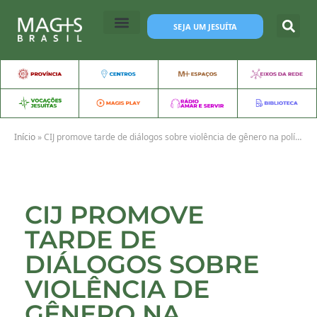
SEJA UM JESUÍTA
Início
»
CIJ promove tarde de diálogos sobre violência de gênero na política
CIJ PROMOVE
TARDE DE
DIÁLOGOS SOBRE
VIOLÊNCIA DE
GÊNERO NA