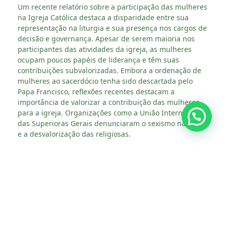
Um recente relatório sobre a participação das mulheres
na Igreja Católica destaca a disparidade entre sua
representação na liturgia e sua presença nos cargos de
decisão e governança. Apesar de serem maioria nos
participantes das atividades da igreja, as mulheres
ocupam poucos papéis de liderança e têm suas
contribuições subvalorizadas. Embora a ordenação de
mulheres ao sacerdócio tenha sido descartada pelo
Papa Francisco, reflexões recentes destacam a
importância de valorizar a contribuição das mulheres
para a igreja. Organizações como a União Internacional
das Superioras Gerais denunciaram o sexismo na igreja
e a desvalorização das religiosas.
O Papa Francisco tem se destacado por seus discursos
favoráveis às mulheres, tanto na Igreja quanto na
sociedade. Ele enfatiza o papel essencial das mulheres
na fé, citando exemplos como as primeiras
testemunhas da ressurreição e figuras femininas que
influenciaram sua própria jornada espiritual. O Papa
defende uma teologia mais profunda da mulher na