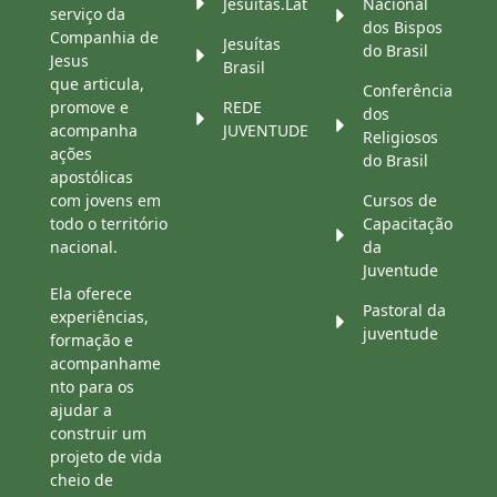
Jesuítas.Lat
Nacional
serviço da
dos Bispos
Companhia de
Jesuítas
do Brasil
Jesus
Brasil
que articula,
Conferência
promove e
REDE
dos
acompanha
JUVENTUDE
Religiosos
ações
do Brasil
apostólicas
com jovens em
Cursos de
todo o território
Capacitação
nacional.
da
Juventude
Ela oferece
Pastoral da
experiências,
juventude
formação e
acompanhame
nto para os
ajudar a
construir um
projeto de vida
cheio de