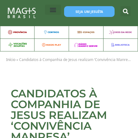
SEJA UM JESUÍTA
Início
»
Candidatos à Companhia de Jesus realizam ‘Convivência Manresa’
CANDIDATOS À
COMPANHIA DE
JESUS REALIZAM
‘CONVIVÊNCIA
MANRESA’