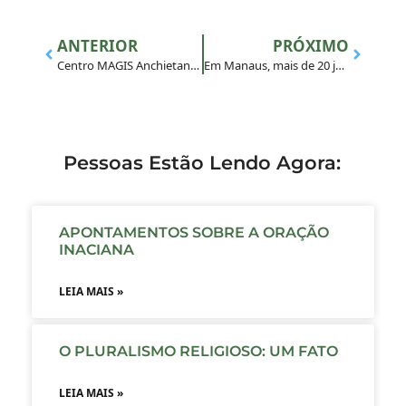
ANTERIOR
PRÓXIMO
Centro MAGIS Anchietanum participa do 9° Simpósio Internacional sobre a Juventude Brasileira
Em Manaus, mais de 20 jovens vivenciam o Retiro temático inaciano
Pessoas Estão Lendo Agora:
APONTAMENTOS SOBRE A ORAÇÃO
INACIANA
LEIA MAIS »
O PLURALISMO RELIGIOSO: UM FATO
LEIA MAIS »