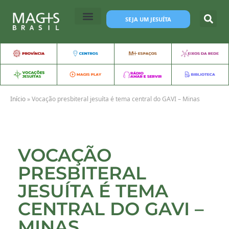
SEJA UM JESUÍTA
Início
»
Vocação presbiteral jesuíta é tema central do GAVI – Minas
VOCAÇÃO
PRESBITERAL
JESUÍTA É TEMA
CENTRAL DO GAVI –
MINAS