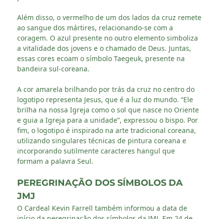
Além disso, o vermelho de um dos lados da cruz remete
ao sangue dos mártires, relacionando-se com a
coragem. O azul presente no outro elemento simboliza
a vitalidade dos jovens e o chamado de Deus. Juntas,
essas cores ecoam o símbolo Taegeuk, presente na
bandeira sul-coreana.
A cor amarela brilhando por trás da cruz no centro do
logotipo representa Jesus, que é a luz do mundo. “Ele
brilha na nossa Igreja como o sol que nasce no Oriente
e guia a Igreja para a unidade”, expressou o bispo. Por
fim, o logotipo é inspirado na arte tradicional coreana,
utilizando singulares técnicas de pintura coreana e
incorporando sutilmente caracteres hangul que
formam a palavra Seul.
PEREGRINAÇÃO DOS SÍMBOLOS DA
JMJ
O Cardeal Kevin Farrell também informou a data de
início da peregrinação dos símbolos da JMJ. Em 24 de