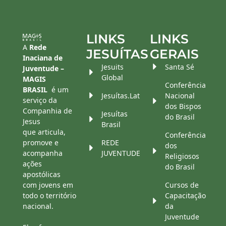
LINKS
LINKS
A
Rede
JESUÍTAS
GERAIS
Inaciana de
Jesuits
Santa Sé
Juventude –
Global
MAGIS
Conferência
BRASIL
é um
Jesuítas.Lat
Nacional
serviço da
dos Bispos
Companhia de
Jesuítas
do Brasil
Jesus
Brasil
que articula,
Conferência
promove e
REDE
dos
acompanha
JUVENTUDE
Religiosos
ações
do Brasil
apostólicas
com jovens em
Cursos de
todo o território
Capacitação
nacional.
da
Juventude