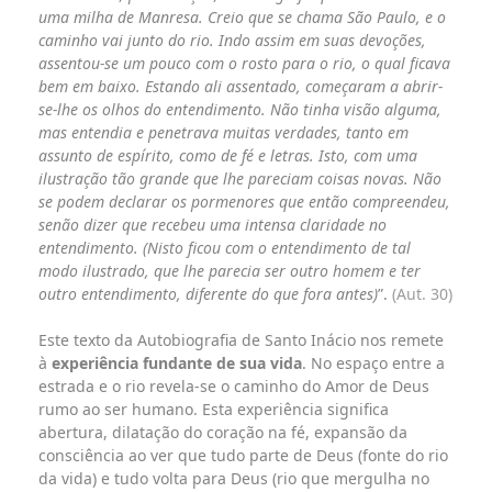
uma milha de Manresa. Creio que se chama São Paulo, e o
caminho vai junto do rio. Indo assim em suas devoções,
assentou-se um pouco com o rosto para o rio, o qual ficava
bem em baixo. Estando ali assentado, começaram a abrir-
se-lhe os olhos do entendimento. Não tinha visão alguma,
mas entendia e penetrava muitas verdades, tanto em
assunto de espírito, como de fé e letras. Isto, com uma
ilustração tão grande que lhe pareciam coisas novas. Não
se podem declarar os pormenores que então compreendeu,
senão dizer que recebeu uma intensa claridade no
entendimento. (Nisto ficou com o entendimento de tal
modo ilustrado, que lhe parecia ser outro homem e ter
outro entendimento, diferente do que fora antes)
”.
(Aut. 30)
Este texto da Autobiografia de Santo Inácio nos remete
à
experiência fundante de sua vida
. No espaço entre a
estrada e o rio revela-se o caminho do Amor de Deus
rumo ao ser humano. Esta experiência significa
abertura, dilatação do coração na fé, expansão da
consciência ao ver que tudo parte de Deus (fonte do rio
da vida) e tudo volta para Deus (rio que mergulha no