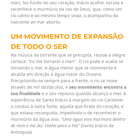
mar). No fundo do seu coração, Inácio acolhe, escuta e
reconhece o murmúrio da voz de Deus, que, como um
rio calmo e ao mesmo tempo vivaz, o acompanha da
nascente ao mar aberto.
UM MOVIMENTO DE E
XPANSÃO
DE TODO O SER
Na música da torrente que se precipita, ressoa a alegre
certeza: “Eu me tornarei o mar!”. O rio pode e acaba se
tornando o mar. A água menor que se movimenta é
atraída em direção à água maior do Oceano.
Precipitando-se sempre para a frente, o rio se move
através de mil obstáculos, e
seu movimento encontra a
sua finalidade
e o seu repouso quando alcança o mar. A
experiência de Santo Inácio à margem do rio Cardoner
o conduz à outra fonte, aquela que brota do coração, e
que estava ressequida, impedindo-o de reconhecer o
murmúrio da água viva.
“Uma água viva murmura dentro
de mim e me diz: Venha para o Pai”
(Santo Inácio de
Antioquia)