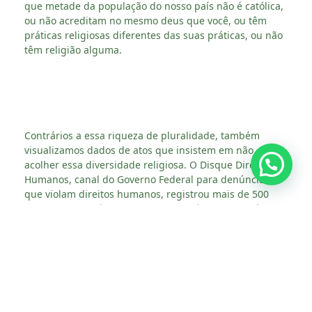
que metade da população do nosso país não é católica,
ou não acreditam no mesmo deus que você, ou têm
práticas religiosas diferentes das suas práticas, ou não
têm religião alguma.
Contrários a essa riqueza de pluralidade, também
visualizamos dados de atos que insistem em não
acolher essa diversidade religiosa. O Disque Direitos
Humanos, canal do Governo Federal para denúncias
que violam direitos humanos, registrou mais de 500
casos de intolerância religiosa no país em 2019. Já para
a Polícia Civil, somente no estado de São Paulo, no ano
de 2019, os casos de intolerância religiosa registrados
cresceram 21,75%, com 3.969 casos registrados. Na
Paraíba, o registro de casos de intolerância religiosa
cresceu 984% nos últimos 5 anos, divulgou o Fórum
Paraibano da Diversidade Religiosa. Vale lembrar que
esses números não incluem casos que não foram