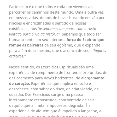
Parte disto é o que todos e cada um vivemos ao
percorrer os caminhos deste mundo. Uma e outra vez
em nossas vidas, depois de haver buscado em vão por
rincões e encruzilhadas o sentido de nossas
existências, nos
“assentamos um pouco com o rosto
voltado para o rio da história”.
Sabemos que todo ser
humano sente em seu interior a
força do Espírito que
rompe as barreiras
de seu egoísmo, que o expande
para além de si mesmo, que o arranca de seus
“lugares
estreitos.”
Nesse sentido, os Exercícios Espirituais são uma
experiência de rompimento de fronteiras profundas, de
deslocamento para novos horizontes, de
alargamento
do coração.
Experiência que implica emoção e
descoberta, com sabor do risco, da criatividade, da
ousadia. Dos Exercícios surge uma pessoa
internamente reconstruída, com vontade de sair
daquilo que a limita, empobrece, degrada. É a
experiência de alguém que é impelido a lançar-se, a
assumir novos riscos, a deslocar-se para as novas