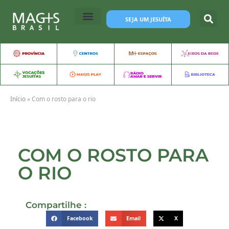
SEJA UM JESUÍTA
Início
»
Com o rosto para o rio
COM O ROSTO PARA
O RIO
Compartilhe :
Facebook
Email
X